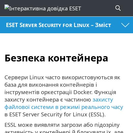
ESET Server Security for Linux – Зміст
Безпека контейнера
Сервери Linux часто використовуються як
база для виконання контейнерів і
інструментів оркестрації Docker. Функція
захисту контейнера є частиною
захисту
файлової системи в режимі реального часу
в ESET Server Security for Linux (ESSL).
ESSL може виявляти загрози або підозрілу
активність у контейнері й блокувати їх, але