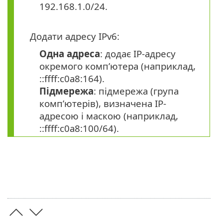
192.168.1.0/24.
Додати адресу IPv6:
Одна адреса
: додає IP-адресу
окремого комп’ютера (наприклад,
::ffff:c0a8:164).
Підмережа
: підмережа (група
комп’ютерів), визначена IP-
адресою і маскою (наприклад,
::ffff:c0a8:100/64).