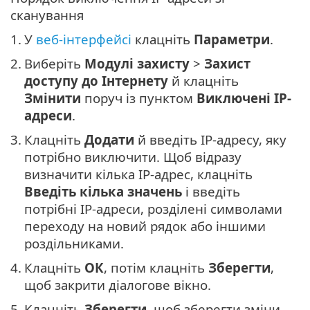
сканування
1.
У
веб-інтерфейсі
клацніть
Параметри
.
2.
Виберіть
Модулі захисту
>
Захист
доступу до Інтернету
й клацніть
Змінити
поруч із пунктом
Виключені IP-
адреси
.
3.
Клацніть
Додати
й введіть IP-адресу, яку
потрібно виключити. Щоб відразу
визначити кілька IP-адрес, клацніть
Введіть кілька значень
і введіть
потрібні IP-адреси, розділені символами
переходу на новий рядок або іншими
роздільниками.
4.
Клацніть
ОК
, потім клацніть
Зберегти
,
щоб закрити діалогове вікно.
5.
Клацніть
Зберегти
, щоб зберегти зміни.