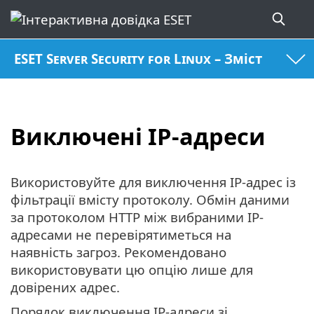
ESET Server Security for Linux – Зміст
Виключені IP-адреси
Використовуйте для виключення IP-адрес із
фільтрації вмісту протоколу. Обмін даними
за протоколом HTTP між вибраними IP-
адресами не перевірятиметься на
наявність загроз. Рекомендовано
використовувати цю опцію лише для
довірених адрес.
Порядок виключення IP-адреси зі