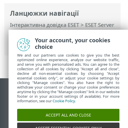
Ланцюжки навігації
Інтерактивна довідка ESET
>
ESET Server
Security for Linux
>
Конфігурація
>
Модулі захисту
>
Захист доступу до
Your account, your cookies
Інтернету
> Виключені IP-адреси
choice
We and our partners use cookies to give you the best
optimized online experience, analyze our website traffic,
and serve you with personalized ads. You can agree to the
collection of all cookies by clicking "Accept all and close",
decline all non-essential cookies by choosing "Accept
essential cookies only", or adjust your cookie settings by
clicking "Manage cookies". You also have the right to
withdraw your consent or change your cookie preferences
Переглянути повну версію
anytime by clicking the "Manage cookies" link in our website
footer or in your account settings (if available). For more
End of Life
information, see our
Cookie Policy
.
База знань ESET
Форум ESET
ACCEPT ALL AND CLOSE
ESET Status Portal
Регіональна підтримка