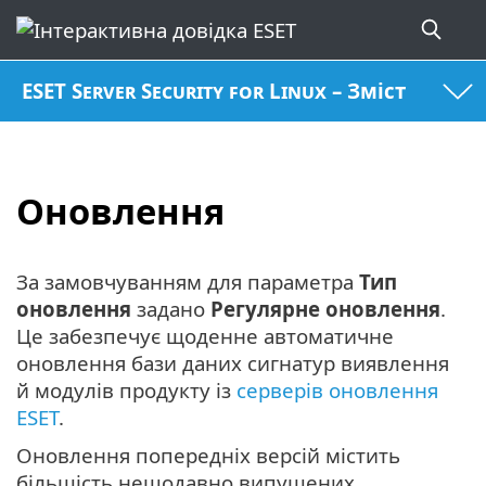
ESET Server Security for Linux – Зміст
Оновлення
За замовчуванням для параметра
Тип
оновлення
задано
Регулярне оновлення
.
Це забезпечує щоденне автоматичне
оновлення бази даних сигнатур виявлення
й модулів продукту із
серверів оновлення
ESET
.
Оновлення попередніх версій містить
більшість нещодавно випущених