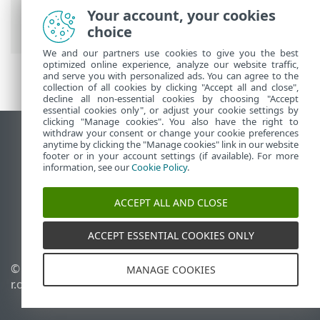
Security for Linux
>
Конфігурація
>
Your account, your cookies
Оновлення
choice
We and our partners use cookies to give you the best
optimized online experience, analyze our website traffic,
and serve you with personalized ads. You can agree to the
collection of all cookies by clicking "Accept all and close",
decline all non-essential cookies by choosing "Accept
essential cookies only", or adjust your cookie settings by
clicking "Manage cookies". You also have the right to
withdraw your consent or change your cookie preferences
Переглянути повну версію
anytime by clicking the "Manage cookies" link in our website
footer or in your account settings (if available). For more
End of Life
information, see our
Cookie Policy
.
База знань ESET
Форум ESET
ACCEPT ALL AND CLOSE
ESET Status Portal
Регіональна підтримка
ACCEPT ESSENTIAL COOKIES ONLY
© 1992 - 2025 ESET, spol. s
Керувати файлами cookie
MANAGE COOKIES
r.o. - Усі права захищено.
Політика щодо файлів
cookie