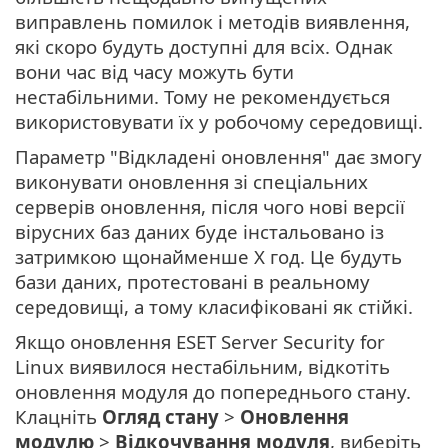
виправлень помилок і методів виявлення,
які скоро будуть доступні для всіх. Однак
вони час від часу можуть бути
нестабільними. Тому не рекомендується
використовувати їх у робочому середовищі.
Параметр "Відкладені оновлення" дає змогу
виконувати оновлення зі спеціальних
серверів оновлення, після чого нові версії
вірусних баз даних буде інстальовано із
затримкою щонайменше X год. Це будуть
бази даних, протестовані в реальному
середовищі, а тому класифіковані як стійкі.
Якщо оновлення ESET Server Security for
Linux виявилося нестабільним, відкотіть
оновлення модуля до попереднього стану.
Клацніть
Огляд стану
>
Оновлення
модулю
>
Відкочування модуля
, виберіть