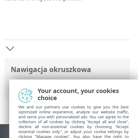
Nawigacja okruszkowa
Pomoc online ESET
>
ESET Server Security
for Linux
>
Wprowadzenie
Your account, your cookies
choice
We and our partners use cookies to give you the best
optimized online experience, analyze our website traffic,
and serve you with personalized ads. You can agree to the
collection of all cookies by clicking "Accept all and close",
decline all non-essential cookies by choosing "Accept
essential cookies only", or adjust your cookie settings by
Wyświetl witrynę internetową dla
clicking "Manage cookies". You also have the right to