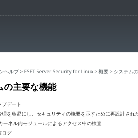
インヘルプ
>
ESET Server Security for Linux
>
概要
> システム
ムの主要な機能
ップデート
管理を容易にし、セキュリティの概要を示すために再設計された
量カーネル内モジュールによるアクセス中の検査
査ログ