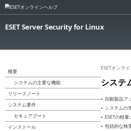
ESET Server Security for Linux
ESETオンラ
システ
自動製品ア
•
システムの
•
ESETの軽
•
包括的な検
•