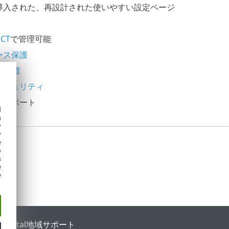
導入された、再設計された使いやすい設定ページ
ECT
で管理可能
ース保護
ス保護
セキュリティ
t
サポート
d
h
y
y
e
o
s
e
e
 Portal
地域サポート