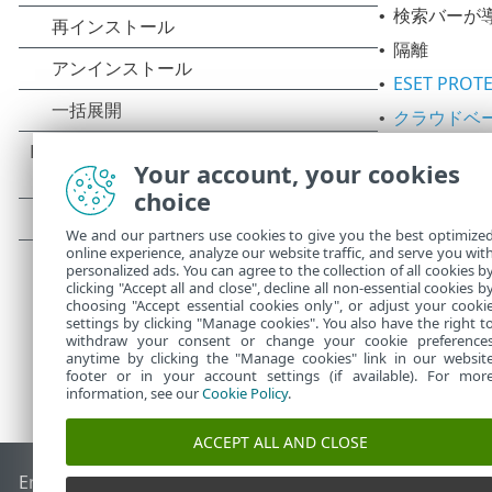
検索バーが
•
隔離
•
ESET PROT
•
クラウドベ
•
Webアクセ
•
Your account, your cookies
コンテナー
•
choice
ESET Inspec
•
We and our partners use cookies to give you the best optimize
online experience, analyze our website traffic, and serve you wit
personalized ads. You can agree to the collection of all cookies b
clicking "Accept all and close", decline all non-essential cookies b
choosing "Accept essential cookies only", or adjust your cooki
settings by clicking "Manage cookies". You also have the right t
withdraw your consent or change your cookie preference
anytime by clicking the "Manage cookies" link in our websit
footer or in your account settings (if available). For mor
information, see our
Cookie Policy
.
ACCEPT ALL AND CLOSE
End of Life
ESETナレッジベース
ESETフォーラム
ESET Status