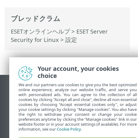
ブレッドクラム
ESETオンラインヘルプ
>
ESET Server
Security for Linux
>
設定
Your account, your cookies
choice
We and our partners use cookies to give you the best optimized
デスクトップサイトの表示
online experience, analyze our website traffic, and serve you
with personalized ads. You can agree to the collection of all
End of Life
cookies by clicking "Accept all and close", decline all non-essential
ESETナレッジベース
cookies by choosing "Accept essential cookies only", or adjust
your cookie settings by clicking "Manage cookies". You also have
ESETフォーラム
the right to withdraw your consent or change your cookie
preferences anytime by clicking the "Manage cookies" link in our
ESET Status Portal
website footer or in your account settings (if available). For more
地域サポート
information, see our
Cookie Policy
.