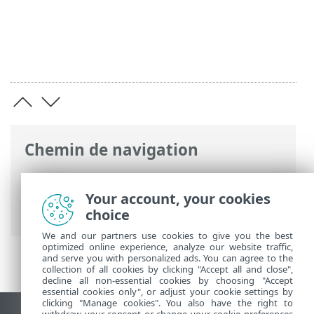
Chemin de navigation
Aide en ligne ESET
>
ESET Server Security
for Linux
>
Configuration
>
Outils
>
Your account, your cookies
Interface Web
choice
We and our partners use cookies to give you the best
optimized online experience, analyze our website traffic,
and serve you with personalized ads. You can agree to the
collection of all cookies by clicking "Accept all and close",
decline all non-essential cookies by choosing "Accept
essential cookies only", or adjust your cookie settings by
clicking "Manage cookies". You also have the right to