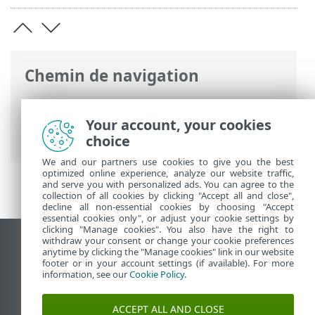
Chemin de navigation
Aide en ligne ESET
>
ESET Server Security
for Linux
>
Configuration
>
Protections
>
Your account, your cookies
Protection de l’accès Web
choice
We and our partners use cookies to give you the best
optimized online experience, analyze our website traffic,
and serve you with personalized ads. You can agree to the
collection of all cookies by clicking "Accept all and close",
decline all non-essential cookies by choosing "Accept
essential cookies only", or adjust your cookie settings by
clicking "Manage cookies". You also have the right to
withdraw your consent or change your cookie preferences
Afficher le site des postes de travail
anytime by clicking the "Manage cookies" link in our website
footer or in your account settings (if available). For more
End of Life
information, see our
Cookie Policy
.
Base de connaissances ESET
Forum ESET
ACCEPT ALL AND CLOSE