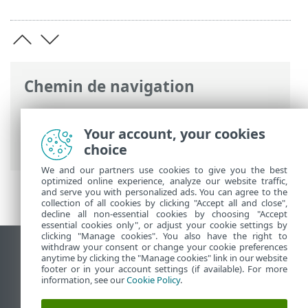
Chemin de navigation
Aide en ligne ESET
>
ESET Server Security
for Linux
>
Dépannage
> Échec des mises
Your account, your cookies
à jour
choice
We and our partners use cookies to give you the best
optimized online experience, analyze our website traffic,
and serve you with personalized ads. You can agree to the
collection of all cookies by clicking "Accept all and close",
decline all non-essential cookies by choosing "Accept
essential cookies only", or adjust your cookie settings by
clicking "Manage cookies". You also have the right to
withdraw your consent or change your cookie preferences
Afficher le site des postes de travail
anytime by clicking the "Manage cookies" link in our website
footer or in your account settings (if available). For more
End of Life
information, see our
Cookie Policy
.
Base de connaissances ESET
Forum ESET