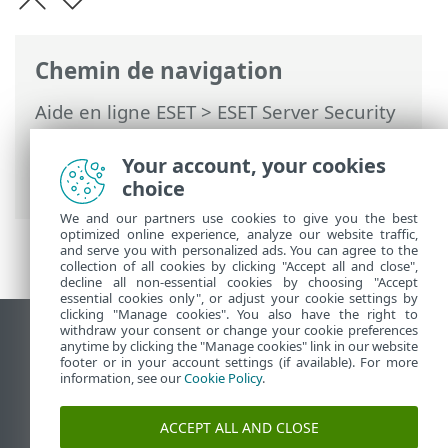
Chemin de navigation
Aide en ligne ESET
>
ESET Server Security
for Linux
>
Utilisation d'ESET Server
Security for Linux
>
Détections
> Sites
Your account, your cookies
Web filtrés
choice
We and our partners use cookies to give you the best
optimized online experience, analyze our website traffic,
and serve you with personalized ads. You can agree to the
collection of all cookies by clicking "Accept all and close",
decline all non-essential cookies by choosing "Accept
essential cookies only", or adjust your cookie settings by
clicking "Manage cookies". You also have the right to
withdraw your consent or change your cookie preferences
Afficher le site des postes de travail
anytime by clicking the "Manage cookies" link in our website
footer or in your account settings (if available). For more
End of Life
information, see our
Cookie Policy
.
Base de connaissances ESET
Forum ESET
ACCEPT ALL AND CLOSE
ESET Status Portal