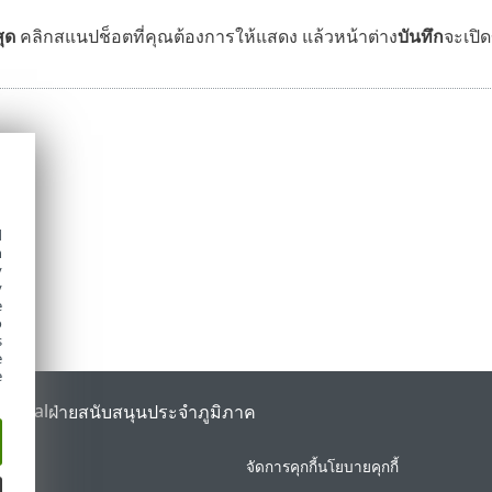
ุด
คลิกสแนปช็อตที่คุณต้องการให้แสดง แล้วหน้าต่าง
บันทึก
จะเปิด
d
h
y
y
e
o
s
e
e
Portal
ฝ่ายสนับสนุนประจำภูมิภาค
จัดการคุกกี้
นโยบายคุกกี้