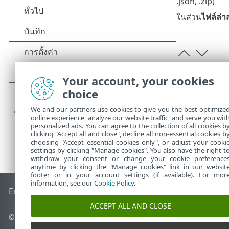
.json, .zip)
ในส่วน
ไฟล์ล่าส
Your account, your cookies
choice
We and our partners use cookies to give you the best optimize
online experience, analyze our website traffic, and serve you wit
personalized ads. You can agree to the collection of all cookies b
clicking "Accept all and close", decline all non-essential cookies b
choosing "Accept essential cookies only", or adjust your cooki
settings by clicking "Manage cookies". You also have the right t
withdraw your consent or change your cookie preference
anytime by clicking the "Manage cookies" link in our websit
footer or in your account settings (if available). For mor
information, see our
Cookie Policy
.
End of Life
ESET Status 
ฐานความรู้ของ ESET
ฟอรัมของ ESET
ACCEPT ALL AND CLOSE
©
1992-2026
ESET, spol. s r.o. - สงวนลิขสิทธิ์