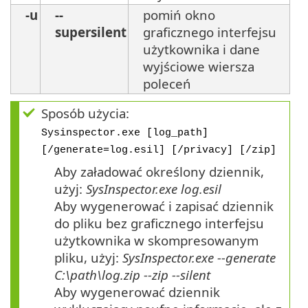
-u
--
pomiń okno
supersilent
graficznego interfejsu
użytkownika i dane
wyjściowe wiersza
poleceń
Sposób użycia:
Sysinspector.exe [log_path]
[/generate=log.esil] [/privacy] [/zip]
Aby załadować określony dziennik,
użyj:
SysInspector.exe log.esil
Aby wygenerować i zapisać dziennik
do pliku bez graficznego interfejsu
użytkownika w skompresowanym
pliku, użyj:
SysInspector.exe --generate
C:\path\log.zip --zip --silent
Aby wygenerować dziennik