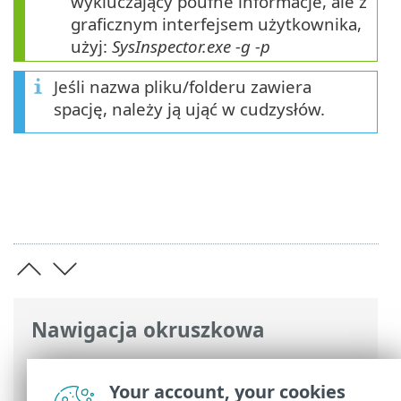
wykluczający poufne informacje, ale z
graficznym interfejsem użytkownika,
użyj:
SysInspector.exe -g -p
Jeśli nazwa pliku/folderu zawiera
spację, należy ją ująć w cudzysłów.
Nawigacja okruszkowa
Pomoc online ESET
>
ESET SysInspector
>
Parametry wiersza polecenia
Your account, your cookies