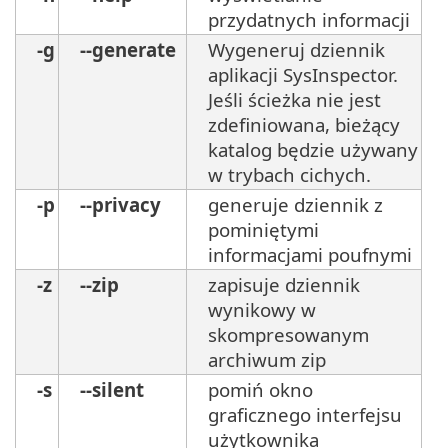
przydatnych informacji
-g
--generate
Wygeneruj dziennik
aplikacji SysInspector.
Jeśli ścieżka nie jest
zdefiniowana, bieżący
katalog będzie używany
w trybach cichych.
-p
--privacy
generuje dziennik z
pominiętymi
informacjami poufnymi
-z
--zip
zapisuje dziennik
wynikowy w
skompresowanym
archiwum zip
-s
--silent
pomiń okno
graficznego interfejsu
użytkownika