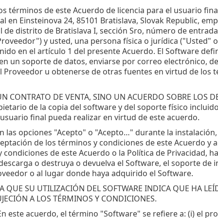
os términos de este Acuerdo de licencia para el usuario final
ial en Einsteinova 24, 85101 Bratislava, Slovak Republic, em
al de distrito de Bratislava I, sección Sro, número de entr
Proveedor") y usted, una persona física o jurídica ("Usted" o e
nido en el artículo 1 del presente Acuerdo. El Software defi
n un soporte de datos, enviarse por correo electrónico, de
l Proveedor u obtenerse de otras fuentes en virtud de los 
UN CONTRATO DE VENTA, SINO UN ACUERDO SOBRE LOS DER
ietario de la copia del software y del soporte físico inclui
 usuario final pueda realizar en virtud de este acuerdo.
en las opciones "Acepto" o "Acepto…" durante la instalación, 
eptación de los términos y condiciones de este Acuerdo y ac
 condiciones de este Acuerdo o la Política de Privacidad, ha
 descarga o destruya o devuelva el Software, el soporte de i
veedor o al lugar donde haya adquirido el Software.
A QUE SU UTILIZACIÓN DEL SOFTWARE INDICA QUE HA LE
UJECIÓN A LOS TÉRMINOS Y CONDICIONES.
 En este acuerdo, el término "Software" se refiere a: (i) e