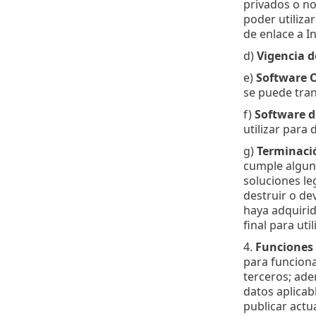
privados o no
poder utiliza
de enlace a In
d)
Vigencia de
e)
Software 
se puede tran
f)
Software d
utilizar para
g)
Terminació
cumple alguna
soluciones le
destruir o de
haya adquirid
final para ut
4.
Funciones 
para funciona
terceros; ade
datos aplicab
publicar actu