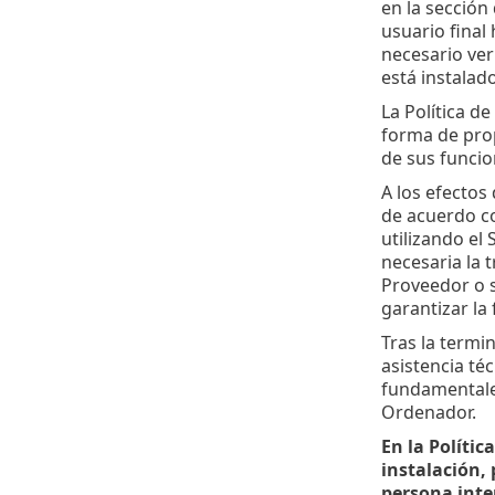
en la sección
usuario final
necesario ver
está instalado
La Política de 
forma de prop
de sus funcion
A los efectos
de acuerdo co
utilizando el
necesaria la 
Proveedor o s
garantizar la
Tras la termi
asistencia té
fundamentales
Ordenador.
En la Polític
instalación,
persona inte