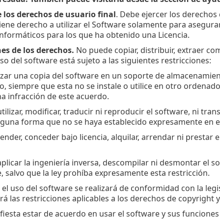
e los derechos de usuario final
. Debe ejercer los derechos 
ene derecho a utilizar el Software solamente para asegura
informáticos para los que ha obtenido una Licencia.
nes de los derechos.
No puede copiar, distribuir, extraer c
so del software está sujeto a las siguientes restricciones:
lizar una copia del software en un soporte de almacenami
vo, siempre que esta no se instale o utilice en otro ordenad
na infracción de este acuerdo.
ilizar, modificar, traducir ni reproducir el software, ni tra
guna forma que no se haya establecido expresamente en e
nder, conceder bajo licencia, alquilar, arrendar ni prestar el
plicar la ingeniería inversa, descompilar ni desmontar el s
, salvo que la ley prohíba expresamente esta restricción.
el uso del software se realizará de conformidad con la legisl
rá las restricciones aplicables a los derechos de copyright 
fiesta estar de acuerdo en usar el software y sus funcion