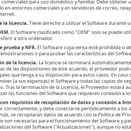
 comerciales para uso doméstico y familiar. Debe obtener u
rlo en entornos comerciales y en servidores de correo, rela
ternet.
 la licencia.
Tiene derecho a utilizar el Software durante 
OEM.
El Software clasificado como "OEM" solo se puede utili
sferir a otro ordenador.
e prueba y NFR.
El Software cuya venta esté prohibida o d
 demostraciones o para probar las características del Softwa
n de la licencia.
La licencia se terminará automáticamente
s de las disposiciones de este acuerdo, el proveedor podrá 
gales que tenga a su disposición para estos casos. En caso d
volver (a sus expensas) el Software y todas las copias de se
o. Tras la terminación de la Licencia, el Proveedor estará a
ilizar las funciones del Software que requieren conexión a l
con requisitos de recopilación de datos y conexión a Int
r correctamente, y debe conectarse periódicamente a los s
más, se recopilarán datos de acuerdo con la Política de Priv
le son necesarias para el funcionamiento del Software y pa
alizaciones del Software ("Actualizaciones"), aunque no está