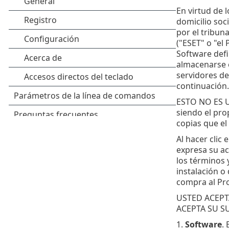
En virtud de l
domicilio soc
por el tribun
("ESET" o "el 
Software defi
almacenarse e
servidores de
continuación.
ESTO NO ES 
siendo el prop
copias que el
Al hacer clic 
expresa su ac
los términos y
instalación o
compra al Pro
USTED ACEPT
ACEPTA SU S
1.
Software
.