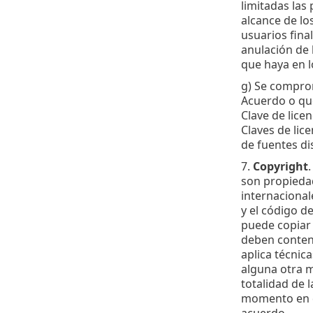
limitadas las 
alcance de lo
usuarios final
anulación de 
que haya en l
g) Se comprom
Acuerdo o que 
Clave de licen
Claves de lic
de fuentes di
7.
Copyright
.
son propiedad
internacionale
y el código d
puede copiar 
deben contene
aplica técnic
alguna otra m
totalidad de 
momento en qu
acuerdo.