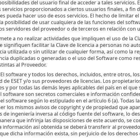
posibilidades del usuario final de acceder a tales servicios. 
s servicios proporcionados a ciertos usuarios finales, a fin
es pueda hacer uso de esos servicios. El hecho de limitar el 
la posibilidad de usar cualquiera de las funciones del softwa
os servidores del proveedor o de terceros en relación con u
ete a no realizar actividades que impliquen el uso de la Cla
signifiquen facilitar la Clave de licencia a personas no auto
cia utilizada o sin utilizar de cualquier forma, así como la 
encia duplicadas o generadas o el uso del Software como res
stintas al Proveedor.
 El software y todos los derechos, incluidos, entre otros, l
 de ESET y/o sus proveedores de licencias. Los propietario
s y por todas las demás leyes aplicables del país en el que s
el software son secretos comerciales e información confiden
el software según lo estipulado en el artículo 6 (a). Todas 
r los mismos avisos de copyright y de propiedad que apare
as de ingeniería inversa al código fuente del software, lo d
anera que infrinja las disposiciones de este acuerdo, se c
la información así obtenida se deberá transferir al proveedor
e dicha información exista, sin perjuicio de los derechos 