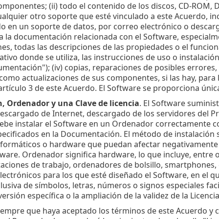
omponentes; (ii) todo el contenido de los discos, CD-ROM,
ualquier otro soporte que esté vinculado a este Acuerdo, in
 en un soporte de datos, por correo electrónico o descargad
da la documentación relacionada con el Software, especialm
nes, todas las descripciones de las propiedades o el funcio
tivo donde se utiliza, las instrucciones de uso o instalació
entación"); (iv) copias, reparaciones de posibles errores,
 como actualizaciones de sus componentes, si las hay, para 
 artículo 3 de este Acuerdo. El Software se proporciona ún
n, Ordenador y una Clave de licencia
. El Software suminis
descargado de Internet, descargado de los servidores del P
 Debe instalar el Software en un Ordenador correctamente 
pecificados en la Documentación. El método de instalación
formáticos o hardware que puedan afectar negativamente 
ftware. Ordenador significa hardware, lo que incluye, entr
staciones de trabajo, ordenadores de bolsillo, smartphones,
lectrónicos para los que esté diseñado el Software, en el que s
usiva de símbolos, letras, números o signos especiales facili
versión específica o la ampliación de la validez de la Licen
Siempre que haya aceptado los términos de este Acuerdo y 