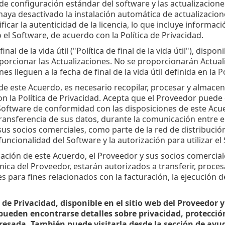
 de configuración estándar del software y las actualizacio
 haya desactivado la instalación automática de actualizacion
ificar la autenticidad de la licencia, lo que incluye informa
 el Software, de acuerdo con la Política de Privacidad.
final de la vida útil ("Política de final de la vida útil"), dispo
orcionar las Actualizaciones. No se proporcionarán Actual
es lleguen a la fecha de final de la vida útil definida en la Pol
 de este Acuerdo, es necesario recopilar, procesar y almacen
n la Política de Privacidad. Acepta que el Proveedor pued
 Software de conformidad con las disposiciones de este Acue
transferencia de sus datos, durante la comunicación entre e
us socios comerciales, como parte de la red de distribución
 funcionalidad del Software y la autorización para utilizar e
nación de este Acuerdo, el Proveedor y sus socios comercial
cnica del Proveedor, estarán autorizados a transferir, proces
 para fines relacionados con la facturación, la ejecución d
a de Privacidad, disponible en el sitio web del Proveedor
 pueden encontrarse detalles sobre privacidad, protecci
resada. También puede visitarla desde la sección de ayu