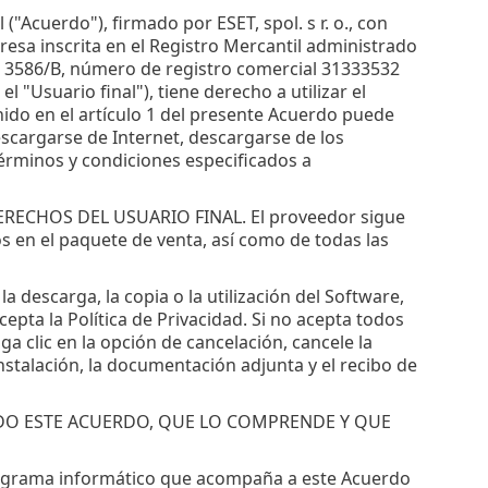
 ("Acuerdo"), firmado por ESET, spol. s r. o., con
presa inscrita en el Registro Mercantil administrado
ada 3586/B, número de registro comercial 31333532
l "Usuario final"), tiene derecho a utilizar el
nido en el artículo 1 del presente Acuerdo puede
scargarse de Internet, descargarse de los
términos y condiciones especificados a
ECHOS DEL USUARIO FINAL. El proveedor sigue
dos en el paquete de venta, así como de todas las
la descarga, la copia o la utilización del Software,
epta la Política de Privacidad. Si no acepta todos
ga clic en la opción de cancelación, cancele la
nstalación, la documentación adjunta y el recibo de
ÍDO ESTE ACUERDO, QUE LO COMPRENDE Y QUE
l programa informático que acompaña a este Acuerdo