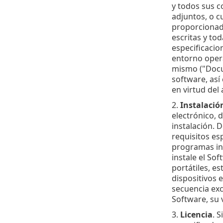
y todos sus c
adjuntos, o c
proporcionado
escritas y to
especificacio
entorno opera
mismo ("Docum
software, así
en virtud del
2.
Instalació
electrónico, 
instalación.
requisitos es
programas in
instale el So
portátiles, e
dispositivos e
secuencia excl
Software, su 
3.
Licencia
. 