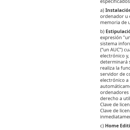
especificados
a)
Instalació
ordenador u o
memoria de un
b)
Estipulaci
expresión "un 
sistema infor
(“un AUC”) cu
electrónico y
determinará s
realiza la fu
servidor de c
electrónico a 
automáticamen
ordenadores d
derecho a uti
Clave de licen
Clave de lice
inmediatamen
c)
Home Editi