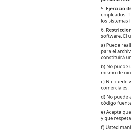
5.
Ejercicio d
empleados. Ti
los sistemas 
6.
Restriccio
software. El u
a) Puede rea
para el archi
constituirá u
b) No puede ut
mismo de nin
c) No puede ve
comerciales.
d) No puede a
código fuente
e) Acepta que 
y que respeta
f) Usted mani