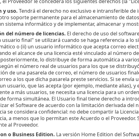
, el Proveedor le concederá los siguientes derechos (la "Lice
n y uso.
Tendrá el derecho no exclusivo e intransferible de i
tro soporte permanente para el almacenamiento de datos, d
 sistema informático y de implementar, almacenar y mostr
ón del número de licencias.
El derecho de uso del software
usuario final" se utilizará cuando se haga referencia a lo si
mático o (ii) un usuario informático que acepta correo elec
ando el alcance de una licencia esté vinculado al número d
, posteriormente, lo distribuye de forma automática a vario
egún el número real de usuarios para los que se distribuyó 
nción de una pasarela de correo, el número de usuarios fina
orreo a los que dicha pasarela preste servicios. Si se envía
un usuario, que las acepta (por ejemplo, mediante alias), y 
te a más usuarios, se necesita una licencia para un ordenad
e forma simultánea. El Usuario final tiene derecho a introduc
lizar el Software de acuerdo con la limitación derivada del 
cia se considera confidencial: no debe compartir la Licencia 
ncia, a menos que lo permitan este Acuerdo o el Proveedor. Si
te al Proveedor.
on o Business Edition.
La versión Home Edition del Softwa