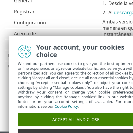
1.
Desde la v
2.
Al
descarga
Ambas version
manera en que
instantáneas 
almacenar la
Your account, your cookies
ESET SysInsp
choice
Explorar su 
We and our partners use cookies to give you the best optimize
unos pocos mi
online experience, analyze our website traffic, and serve you wit
instaladas en
personalized ads. You can agree to the collection of all cookies b
clicking "Accept all and close", decline all non-essential cookies b
choosing "Accept essential cookies only", or adjust your cooki
settings by clicking "Manage cookies". You also have the right t
withdraw your consent or change your cookie preference
anytime by clicking the "Manage cookies" link in our websit
footer or in your account settings (if available). For mor
information, see our
Cookie Policy
.
ACCEPT ALL AND CLOSE