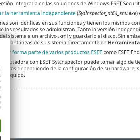
ersión integrada en las soluciones de Windows ESET Securit
r la herramienta independiente
(
SysInspector_nt64_enu.exe
)
es son idénticas en sus funciones y tienen los mismos cont
 los resultados se administran. Tanto la versión independ
del sistema a un archivo .xml y guardarlo al disco. Sin emb
s instantáneas de su sistema directamente en
Herramienta
ector forma parte de varios productos ESET
como ESET Endpo
computadora con ESET SysInspector puede tomar algo de ti
d
nutos dependiendo de la configuración de su hardware, sis
h
 su equipo.
y
y
e
o
s
e
e