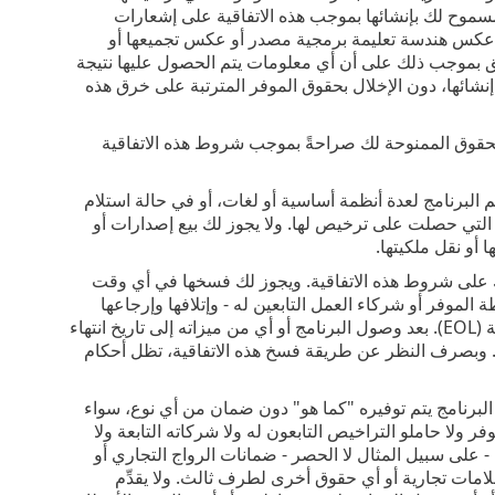
في المادة 6(أ). لا بد أن تحتوي أي نُسخ مسموح لك بإنشائها بموجب هذه الاتفاقية على إشعارات
ة عكس هندسة تعليمة برمجية مصدر أو عكس تجميعها أو
وافق بموجب ذلك على أن أي معلومات يتم الحصول عليها نتيجة
 إنشائها، دون الإخلال بحقوق الموفر المترتبة على خرق هذه
الحقوق الممنوحة لك صراحةً بموجب شروط هذه الاتفاقية
 البرنامج لعدة أنظمة أساسية أو لغات، أو في حالة استلام
 التي حصلت على ترخيص لها. ولا يجوز لك بيع إصدارات أو
 أو نقل ملكيتها.
تعد هذه الاتفاقية نافذة المفعول اعتباراً من تاريخ موافقتك على شروط هذه الاتفاقية‎. ويجوز لك فسخها في أي وقت
 الموفر أو شركاء العمل التابعين له - وإتلافها وإرجاعها
على نفقتك. قد يخضع حقك في استخدام البرنامج وأي من ميزاته لسياسة انتهاء الصلاحية (EOL). بعد وصول البرنامج أو أي من ميزاته إلى تاريخ انتهاء
تهي حقك في استخدام البرنامج. وبصرف النظر عن طريقة فسخ هذه الاتفاقية، تظل أحكام
البرنامج يتم توفيره "كما هو" دون ضمان من أي نوع، سواء
فر ولا حاملو التراخيص التابعون له ولا شركاته التابعة ولا
على سبيل المثال لا الحصر - ضمانات الرواج التجاري أو
لامات تجارية أو أي حقوق أخرى لطرف ثالث. ولا يقدِّم