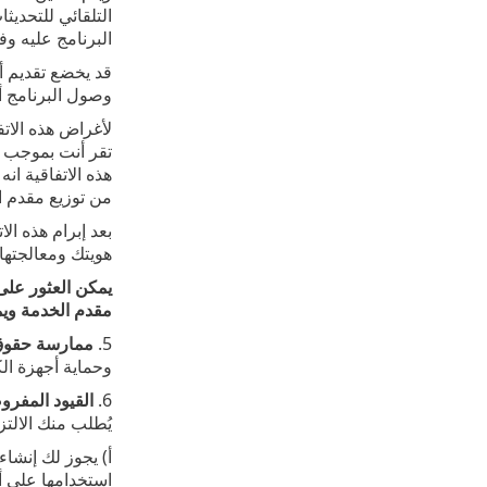
التلقائي للتحديث
البرنامج عليه و
قد يخضع تقديم أي تحدي
وصول البرنامج أو 
لأغراض هذه الات
تقر أنت بموجب هذ
هذه الاتفاقية ان
من توزيع مقدم ا
بعد إبرام هذه ال
هويتك ومعالجتها 
يمكن العثور عل
مقدم الخدمة ويم
5.
ممارسة حقوق 
وحماية أجهزة ال
6.
القيود المفر
يُطلب منك الالتزام
أ) ‎يجوز لك إن
استخدامها على أي كمبيوتر‎. وتشكِّل أي نسخ أخرى تقوم بإنشا