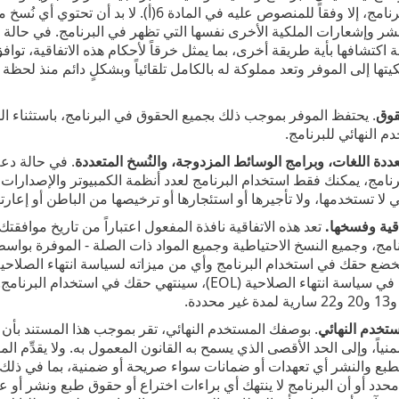
يجوز لك نسخ البرنامج، إلا وفقاً للمنصوص عليه 
شر وإشعارات الملكية الأخرى نفسها التي تظهر في البرنامج. في حال
ة اكتشافها بأية طريقة أخرى، بما يمثل خرقاً لأحكام هذه الاتفاقية، ت
يتها إلى الموفر وتعد مملوكة له بالكامل تلقائياً وبشكلٍ دائم منذ لحظة
قوق
. يحتفظ الموفر بموجب ذلك بجميع الحقوق في البرنامج، باستثناء 
م النهائي للبرنامج.
ددة اللغات، وبرامج الوسائط المزدوجة، والنُسخ المتعددة
. في حالة دعم
نامج، يمكنك فقط استخدام البرنامج لعدد أنظمة الكمبيوتر والإصدارات
ي لا تستخدمها، ولا تأجيرها أو استئجارها أو ترخيصها من الباطن أو إعارتها
قية وفسخها‎.
رنامج، وجميع النسخ الاحتياطية وجميع المواد ذات الصلة - الموفرة بواسطة
الصلاحية المحدد في سياسة انتهاء الصلاحية (EOL)، سين
تخدم النهائي
. بوصفك المستخدم النهائي، تقر بموجب هذا المستند بأن 
ياً، وإلى الحد الأقصى الذي يسمح به القانون المعمول به. ولا يقدِّم المو
ع والنشر أي تعهدات أو ضمانات سواء صريحة أو ضمنية، بما في ذلك - 
دد أو أن البرنامج لا ينتهك أي براءات اختراع أو حقوق طبع ونشر أو ع