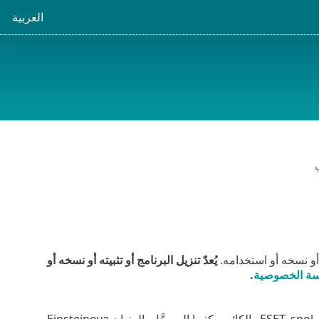
العربية
 أو نسخه أو استخدامه.
يُعدّ تنزيل البرنامج أو تثبيته أو نسخه أو
ة الخصوصية
.
بموجب شروط اتفاقية ترخيص المستخدم النهائي ("الاتفاقية") المبرمة بين شركة ESET, spol. s r. o.. الكائن مكتبها المسجَّل بالعنوان Einsteinova