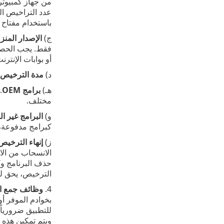
من جهاز كمبيوتر 
عدد التراخيص ا
باستخدام مفتاح ا
ج)
الإصدار المنز
فقط. يجب الحصول 
أو بوابات الإنترنت
د)
مدة الترخيص
.
هـ)
برامج OEM
مختلف.
و)
البرامج غير ا
كبرامج مدفوعة، 
ز)
إنهاء الترخيص
الانسحاب من الا
الترخيص، يحق للم
4.
وظائف جمع الب
بخوادم الموفر أو
للتطبيق ضرورياً 
ويتم تمكين هذه ا