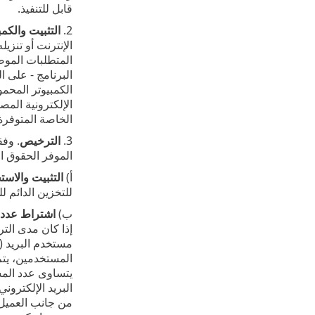
قابل للتنفيذ.
2.
التثبيت والكم
الإنترنت أو تنزي
المتطلبات الموضح
البرنامج - على ا
الكمبيوتر المحمو
الإلكترونية المص
الخاصة المتوفرة 
3.
الترخيص
. وفق
الموفر الحقوق ال
أ)
التثبيت والاست
للتخزين الدائم ل
ب)
اشتراط عدد 
إذا كان مدى الت
مستخدم البريد ("
المستخدمين، يتم 
يتساوى عدد المس
البريد الإلكترون
من جانب العميل 