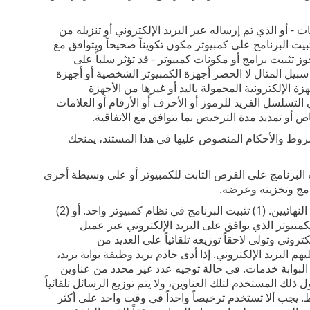
 - أو الذي تم إرساله عبر البريد الإلكتروني أو تنزيله من
بيت البرنامج على كمبيوتر مكون تكويناً صحيحاً ويتوافق مع
ز تثبيت برامج أو مكونات كمبيوتر - قد تؤثر سلباً على
 سبيل المثال لا الحصر أجهزة الكمبيوتر الشخصية أو أجهزة
ة الإلكترونية المحمولة باليد أو غيرها من الأجهزة
التسلسل الفريد للرموز أو الأحرف أو الأرقام أو العلامات
ص أو تمديد مدة الترخيص بما يتوافق مع الاتفاقية.
لشروط والأحكام المنصوص عليها في هذا المستند، يمنحك
 البرنامج على القرص الثابت للكمبيوتر أو على وسيطة أخرى
نامج وتخزينه وعرضه.
. يجب أن يتقيد الحق في استخدام البرنامج بعدد المستخدمين النهائيين. (1) تثبيت البرنامج في نظام كمبيوتر واحد. أو (2)
مبيوتر الذي يوافق على البريد الإلكتروني عبر عميل
وني وتولى لاحقاً توزيعه تلقائياً على العديد من
 البريد الإلكتروني. إذا أدى خادم بريد وظيفة بوابة بريد،
البوابة خدمات. في حالة توجيه عدد غير محدد من عناوين
لك المستخدم لتلك العناوين، ولا يتم توزيع الرسائل تلقائياً
 يجب ألا تستخدم ترخيصاً واحداً في وقت واحد على أكثر