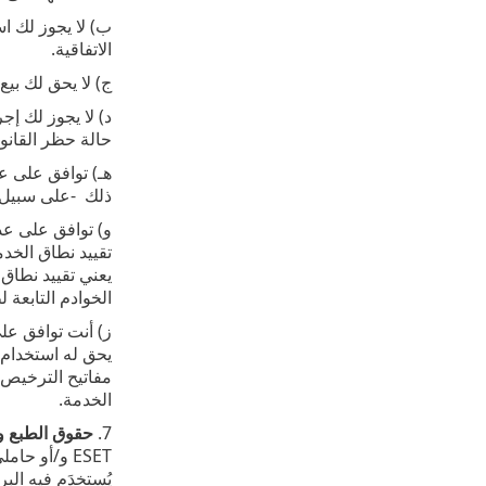
ب) ‎لا يجوز ل
الاتفاقية‎.
ج) ‎لا يحق لك بيع البرنامج أو ترخيصه من الباطن أو تأجيره أو استئجاره أو إعارته، أو استخدامه لتقديم لخدمات تجارية‎.
د) ‎لا يجوز لك
حالة حظر القانون 
هـ) ‎توافق عل
ذلك ‎- ‎على سبيل المثال، لا الحصر ‎- ‎القيود المعمول بها فيما يتعلق بحقوق الطبع والنشر وغيرها من حقوق الملكية الفكرية‎.
يعني تقييد نطاق 
الخوادم التابعة 
ز) أنت توافق عل
يحق له استخدام 
مفاتيح الترخيص 
الخدمة.
7.
حقوق الطبع و
ESET و/أو ح