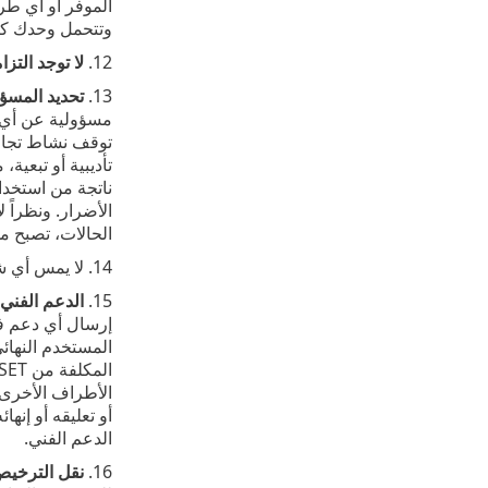
الموفر أو أي طر
وتتحمل وحدك كل ا
12.
لا توجد التز
13.
تحديد المسؤو
مسؤولية عن أي خس
توقف نشاط تجاري
تأديبية أو تبعية
ناتجة من استخدام
الأضرار. ونظراً 
الحالات، تصبح م
14. لا يمس أي شيء وارد بهذه الاتفاقية الحقوق القانونية لأي طرف يتعامل كمستهلك إذا كان يتناقض مع ما هو وارد بهذه الاتفاقية.
15.
الدعم الفني
أو تعليقه أو إن
الدعم الفني.
16.
نقل الترخي