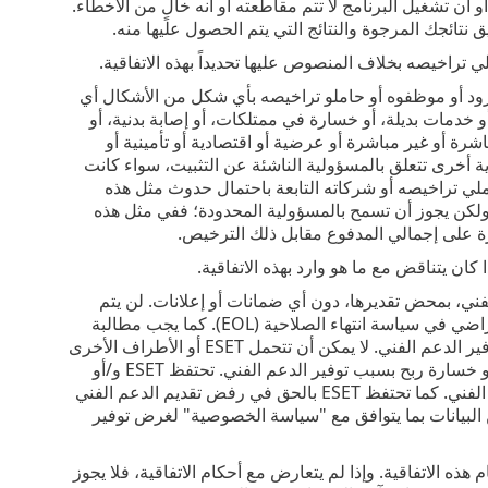
ن تشغيل البرنامج لا تتم مقاطعته أو أنه خالٍ من الأخطاء.
تائجك المرجوة والنتائج التي يتم الحصول عليها منه.
ي تراخيصه بخلاف المنصوص عليها تحديداً بهذه الاتفاقية.
لمزود أو موظفوه أو حاملو تراخيصه بأي شكل من الأشكال أي
 خدمات بديلة، أو خسارة في ممتلكات، أو إصابة بدنية، أو
ة أو غير مباشرة أو عرضية أو اقتصادية أو تأمينية أو
ية أخرى تتعلق بالمسؤولية الناشئة عن التثبيت، سواء كانت
املي تراخيصه أو شركاته التابعة باحتمال حدوث مثل هذه
، ولكن يجوز أن تسمح بالمسؤولية المحدودة؛ ففي مثل هذه
رة على إجمالي المدفوع مقابل ذلك الترخيص.
 الأخرى المكلفة من ESET تقديم الدعم الفني، بمحض تقديرها، دون أي ضمانات أو إعلانات. لن يتم
إرسال أي دعم فني بعد وصول البرنامج أو أي من ميزاته إلى تاريخ انتهاء الصلاحية الافتراضي في سياسة انتهاء الصلاحية (EOL). كما يجب مطالبة
المستخدم النهائي بإجراء نسخ احتياطي لجميع البيانات والبرامج ومرافق البرامج قبل توفير الدعم الفني‎. لا يمكن أن تتحمل ESET أو الأطراف الأخرى
المكلفة من ESET مسؤولية عن أي تلف أو فقد لبيانات أو ممتلكات أو برامج أو أجهزة، أو خسارة ربح بسبب توفير الدعم الفني. تحتفظ ESET و/أو
الأطراف الأخرى المكلفة من ESET بالحق في تحديد أن حل المشكلة خارج نطاق الدعم الفني. كما تحتفظ ESET بالحق في رفض تقديم الدعم الفني
 البيانات بما يتوافق مع "سياسة الخصوصية" لغرض توفير
. يمكن نقل البرنامج من نظام كمبيوتر إلى آخر، ما لم يتعارض مع أحكام هذه الاتفاقية‎. وإذا لم يتعارض مع أحكام الاتفاقية، فلا يجوز