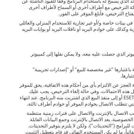
الذي يسمح له باستخدام البرنامج وفقاً للقيود الناشئة عن
ركة الترخيص مع أطراف أخرى أو السماح لأطراف أخرى
تاح الترخيص، فأبلغ الموفر على الفور.
في بيئات خاصة و/أو غير تجارية للاستخدام المنزلي والعائلي
ذلك على خوادم البريد أو ناقلات البريد أو بوابات البريد
الأجهزة الأصلية "OEM" على جهاز الكمبيوتر الذي حصلت عليه معه. ولا يمكن نقلها إلى كمبيوتر
باعتبارها "غير مخصصة للبيع" أو "إصدارات تجريبية"
بارها.
ة العجز عن الالتزام بأي من أحكام هذه الاتفاقية، يحق للموفر
ل هذه الاحتمالات. وفي حالة إلغاء الترخيص، يجب عليك
حذف البرنامج وكل النسخ الاحتياطية أو تدميرها أو إعادتها فوراً على نفقتك الخاصة إلى ESET أو إلى منفذ البيع الذي اشتريت منه البرنامج. عند انتهاء
 تتطلب الاتصال بخوادم الموفر أو خوادم أطراف ثالثة‎.
الاتصال بالإنترنت والاتصال على فترات زمنية منتظمة
خصوصية. يعد الاتصال بالإنترنت وجمع البيانات القابلة
لبرامج ("التحديثات")، ولكن لا يلتزم بتوفير التحديثات.
ئياً، ما لم يكن المستخدم النهائي قد قام بتعطيل التثبيت