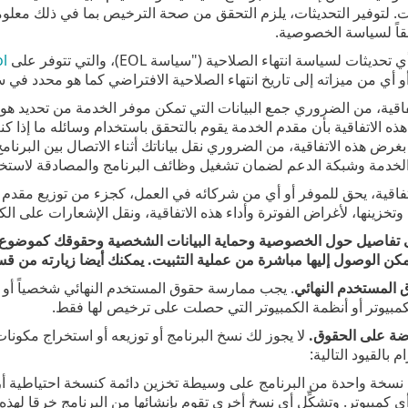
ات. لتوفير التحديثات، يلزم التحقق من صحة الترخيص بما في ذلك معلوم
فقاً لسياسة الخصوصية.
ثات لسياسة انتهاء الصلاحية ("سياسة EOL)، والتي تتوفر على
ol
أي من ميزاته إلى تاريخ انتهاء الصلاحية الافتراضي كما هو محدد في سياسة 
فاقية، من الضروري جمع البيانات التي تمكن موفر الخدمة من تحديد هوي
ه الاتفاقية بأن مقدم الخدمة يقوم بالتحقق باستخدام وسائله ما إذا كنت
ه بغرض هذه الاتفاقية، من الضروري نقل بياناتك أثناء الاتصال بين البرن
لخدمة وشبكة الدعم لضمان تشغيل وظائف البرنامج والمصادقة لاستخدا
اتفاقية، يحق للموفر أو أي من شركائه في العمل، كجزء من توزيع مقدم 
وتخزينها، لأغراض الفوترة وأداء هذه الاتفاقية، ونقل الإشعارات على الك
ى تفاصيل حول الخصوصية وحماية البيانات الشخصية وحقوقك كموضوع ا
كن الوصول إليها مباشرة من عملية التثبيت. يمكنك أيضا زيارته من قسم
المستخدم النهائي
. يجب ممارسة حقوق المستخدم النهائي شخصياً أو ع
كمبيوتر أو أنظمة الكمبيوتر التي حصلت على ترخيص لها فقط.
وضة على الحقوق.
لا يجوز لك نسخ البرنامج أو توزيعه أو استخراج مكونات
 بالقيود التالية:
شاء نسخة واحدة من البرنامج على وسيطة تخزين دائمة كنسخة احتياطية أرش
ئها من البرنامج خرقا لهذه الاتفاقية.