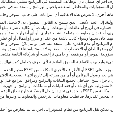
ف آخر أي ضمان بأن الوظائف المضمنة في البرنامج ستلبي متطلباتك أو أ
لمسؤوليات والمخاطر المتعلقة باختيار البرنامج واستخدامه في تحقيق ن
امات أخرى
. لا تفرض هذه الاتفاقية أي التزامات على جانب الموفر وحامل
لية
. إلى الحد الأقصى الذي يسمح به القانون المعمول به، لا يتحمل ا
ارة في أرباح أو عائدات أو مبيعات أو بيانات، أو تكاليف شراء سلع أو
، أو فقدان معلومات متعلقة بنشاط تجاري، أو أي أضرار خاصة أو مباشر
، مهما كان سببها وسواء كانت ناشئة من عقد أو ضرر أو إهمال أو أي نظر
 البرنامج أو عدم القدرة على استخدامه، حتى لو تم إبلاغ الموفر أو ح
لأن بعض البلدان أو الاختصاصات القضائية لا تسمح باستثناء المسؤولية
سؤولية الموفر أو موظفيه أو حاملي تراخيصه أو شركاته التابعة مقتص
. يجب على ESET أو الأطراف
هائه، بمحض تقديرها. قد تطلب معلومات الترخيص والمعلومات وغيرها من
ص