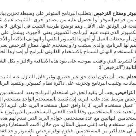
بيوتر ومفتاح الترخيص
. يتطلب البرنامج المتوفر على وسيطة تخزين بيانات
له من خوادم الموفر أو الحصول عليه من مصادر أخرى - التثبيت. عليك تث
ة في الوثائق على الأقل. ويتم توضيح طريقة التثبيت في الوثائق. لا يجو
لكمبيوتر الذي تثبت عليه البرنامج. الكمبيوتر يعني الأجهزة، ويشمل على
ل أو محطات العمل أو أجهزة الكمبيوتر الكفي أو الهواتف الذكية أو الأجهز
مم لها البرنامج، والذي سيثبت و/أو يستخدم عليها. مفتاح الترخيص يعني 
للمستخدم النهائي للسماح بالاستخدام القانوني للبرامج أو إصدارها الخا
اً للشرط الذي وافقت بموجبه على بنود هذه الاتفاقية والالتزام بكل ا
تالية ("الترخيص"):
خدام
. يجب أن يكون لديك حق غير حصري وغير قابل للتنازل عنه لتثبيت
لبيانات، وتثبيت البرنامج وتخزينه على ذاكرة نظام كمبيوتر، ولتنفيذ البر
التراخيص
رخيص مرتبط بعدد علب البريد، إذن يُقصد بالمستخدم الواحد مستخدم الك
عميل مستخدم البريد"). إذا وافق عميل مستخدم البريد على البريد الإلكتر
تحديد عدد المستخدمين وفقاً للعدد الفعلي للمستخدمين الذين يُوزع عليهم
تخدمين النهائيين مع عدد مستخدمي خوادم البريد الذين تقدم لهم هذه 
ي عبر مستخدم واحد (على سبيل المثال، من خلال الاسم المستعار) وقبول ذ
إلى عدد أكبر من المستخدمين، فيلزم توفر ترخيص لكمبيوتر واحد فقط.