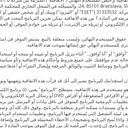
ورقم تعريف الشركة: 31333532 ("ESET" أو "المزود") وبينك أ
د الإلكتروني، أو تنزيله من الإنترنت، أو تنزيله من خوادم الموفر، أو 
حقوق المستخدم النهائي، وليست متعلقة بالبيع. يستمر الموفر في امتلا
رى للمستخدم النهائي حق إنشائها بموجب هذه الاتفاقية.
"أوافق" أو "أنا أوافق..." أثناء تنزيل البرنامج أو تثبيته أو نسخه أو ا
ة عدم موافقتك على جميع شروط وأحكام هذه الاتفاقية و/أو سياسة الخصو
ف البرنامج ووسائط التثبيت والوثائق المرفقة وإيصال الشراء أو أعدها جم
 استخدامك للبرنامج يشير إلى أنك قد قرأت هذه الاتفاقية وتفهمها وتو
محتويات الأقراص أو الأقراص المضغوطة أو أقراص D
 وأي مستندات ممكنة أخرى متعلقة بالبرنامج، وفوق ذلك كله أي وصف
لبيئة التشغيل التي يُستخدم فيها البرنامج، وتعليمات استخدام البرنامج
(ي"المستندات")، و(iv) نُسخ البرنامج وتصحيحات الأخطاء المحتملة في البرنام
وتحديث