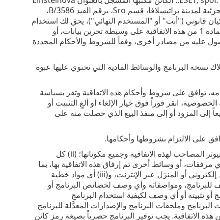
24, 85101 Bratislava, Slovak Republic، والمسجَّلة في السجل التجاري للمحكمة الجزئية لمدينة براتيسلافا، قسم Sro، برقم القيد 3586/B،
و أي شخص حقيقي أو كيان قانوني ("أنت" أو "المستخدم النهائي")، يحق لك استخدام
البرنامج الوارد تعريفه في المادة 1 من هذه الاتفاقية. يمكن تخزين البرنامج المحدد في المادة 1 من هذه الاتفاقية على وسيطة تخزين بيانات، أو
الحصول عليه من مصادر أخرى، وفقاً للشروط والأحكام المحددة
ك نسخة البرنامج والوسائط المادية التي تحتوي عليها عبوة
ستخدامه، توافق على شروط وأحكام هذه الاتفاقية وتقر بسياسة
صية، انقر فوراً فوق خيار الإلغاء أو ألغِ التثبيت أو
يعاً إلى المزود أو إلى منفذ البيع الذي حصلت منه على
افق على الالتزام بشروطها وأحكامها.
. كما هو مستخدم في هذه الاتفاقية، مصطلح "البرنامج" يعني: (i) برنامج الكمبيوتر المصاحب لهذه الاتفاقية وجميع مكوناتها؛ (ii) كل
DV أو رسائل البريد الإلكتروني وأي مرفقات، أو وسائط أخرى تم إرفاق هذه الاتفاقية بها، بما
في ذلك نموذج التعليمات البرمجية للبرنامج المتوفر في ناقل بيانات أو المرسَل عبر بريد إلكتروني أو المنزَل عبر الإنترنت، و(iii) أي مواد خطية
 للبرنامج، ومواصفاته وأي وصف لخصائص البرنامج أو
 أو تثبيته أو أي وصف لكيفية استخدام البرنامج
ج وإضافات البرنامج وملحقات البرنامج والإصدارات المعدَّلة للبرنامج
ات مكونات البرنامج، إن وُجدت، المرخَّصة لك من قِبل الموفر بموجب المادة 3 من هذه الاتفاقية. يجب توفير البرنامج حصرياً بصيغة رمز كائن