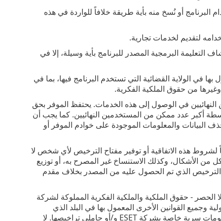
دام البرنامج أو نُسخ منه بأية طريقة خلافاً للواردة في هذه
اف التعليمة البرمجية المصدر للبرنامج بأية وسيلة، إلا في
ل بها في الولاية القضائية التي تستخدم البرنامج فيها، بما في
و) ‎توافق على عدم استخدام البرنامج ووظائفه إلا بطريقة لا تحد من إمكانية المستخدمين النهائيين في الوصول إلى هذه الخدمات‎. يحتفظ الموفر بحق
تقييد نطاق الخدمات الموفرة لمستخدمين نهائيين بعينهم، لتمكين استخدام الخدمات بواسطة أكبر عدد ممكن من المستخدمين النهائيين‎. كما يجب أن
وحذف البيانات والمعلومات الموجودة على خوادم الموفر أو
لشروط هذه الاتفاقية أو توفير مفتاح الترخيص لأي شخص لا
 من الأشكال، وكذلك الاستنساخ غير المصرح به، أو توزيع
اح الترخيص الذي تم الحصول عليه من المصدر بخلاف مقدم
ا الحصر - حقوق الملكية والملكية الفكرية المملوكة لشركة
لية وجميع القوانين الأخرى المعمول بها في البلد الذي
يُستخدَم فيه البرنامج. يُعد هيكل البرنامج وتنظيمه وتعليمته البرمجية أسراراً تجارية ومعلومات سرية خاصة بشركة ESET و/أو حاملي تراخيصها. لا