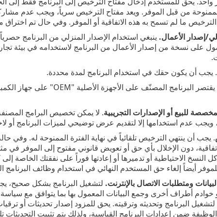
واحد. يحق للمستخدم إدخال مفتاح الترخيص إلى البرنامج فقط إلى الحد 
لممنوحة من قبل الموفر. ويعد مفتاح الترخيص سرياً، ويجب عدم مشا
لترخيص ما لم تسمح به هذه الاتفاقية أو الموفر. وفي حال تم اختراق مف
لي/إصدار الأعمال.
ينبغي استخدام الإصدار المنزلي من البرنامج حصرياً 
على نسخة من إصدار الأعمال من البرنامج لاستخدامه في بيئة تجارية وك
.
 يجب أن يكون حقك في استخدام البرنامج لمدة محددة.
. يقتصر البرنامج المصنّف على 
لمخصصة للبيع أو الإصدارات التجريبية
. لا يمكن تخصيص البرامج المصنفة 
ويجب عدم استخدامها إلا لتقديم عرض توضيحي لميزات البرنامج أو لاخت
. يجب أن ينتهي الترخيص تلقائياً في نهاية الفترة الممنوحة له. وفي حال
تفاقية، دون الإخلال بأي حق أو تعويض قانوني مفتوح إلى الموفر في مث
وفر أيضاً إلغاء حق المستخدم النهائي في استخدام وظائف البرنامج التي
يانات ومتطلبات الاتصال بالإنترنت.
لتشغيل البرنامج بشكل صحيح، يجب 
 خوادم أطراف أخرى وجمع البيانات المعمول بها بما يتوافق مع سياسة ال
لتشغيل البرنامج وتحديثه وترقيته. يحق للمزود إصدار تحديثات أو ترقيات ل
لوظيفة ضمن إعدادات البرنامج القياسية، ولذلك يتم تثبيت التحديثات تلقا