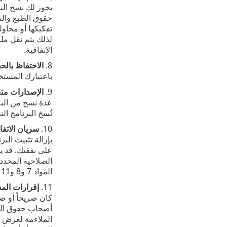
حقوق الطبع والن
تفكيكها أو محاول
لذلك يتم نقل ملك
الاتفاقية‎.
8.
الاحتفاظ بالح
باعتبارك المستخد
9.
الإصدارات متع
عدة نسخ من البر
نُسخ البرنامج الت
10.
سريان الاتفا
بإزالة تثبيت الب
المواد 7 و8 و11 و13 و20 و22 سارية لمدة غير محددة.
11.
إقرارات المس
كان صريحاً أو ضمن
أصحاب حقوق الطب
الملاءمة لغرض مح