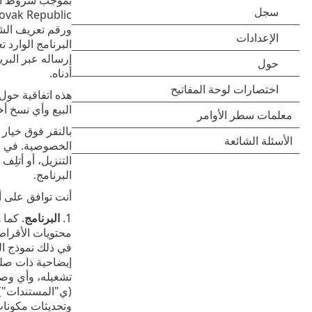
إرساله عبر البري
أدناه.
هذه اتفاقية حول 
البيع وأي نسخ أخ
بالنقر فوق خيار 
الخصوصية. في حال
التنزيل، أو أتلِ
البرنامج.
أنت توافق على أن
1.
البرنامج
إيضاحية ذات صلة
تشغيله، وأي وصف 