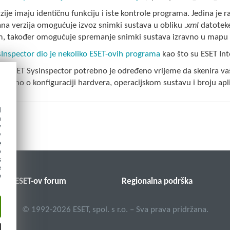
zije imaju identičnu funkciju i iste kontrole programa. Jedina je r
ana verzija omogućuje izvoz snimki sustava u obliku
.xml
datoteke
, također omogućuje spremanje snimki sustava izravno u map
Inspector dio je nekoliko ESET-ovih programa
kao što su ESET Inte
u ESET SysInspector potrebno je određeno vrijeme da skenira va
ovisno o konfiguraciji hardvera, operacijskom sustavu i broju apli
d
h
y
y
e
o
s
e
e
ESET-ov forum
Regionalna podrška
©
1992-2026
ESET, spol. s r.o. – Sva prava pridržana.