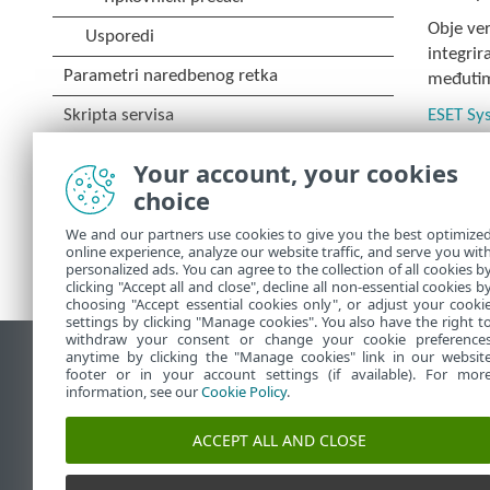
Obje ver
integrir
međutim
ESET Sys
Program
Your account, your cookies
minuta, 
choice
We and our partners use cookies to give you the best optimize
online experience, analyze our website traffic, and serve you wit
personalized ads. You can agree to the collection of all cookies b
clicking "Accept all and close", decline all non-essential cookies b
choosing "Accept essential cookies only", or adjust your cooki
settings by clicking "Manage cookies". You also have the right t
withdraw your consent or change your cookie preference
anytime by clicking the "Manage cookies" link in our websit
footer or in your account settings (if available). For mor
ESET-ova baza znanja
information, see our
Cookie Policy
.
ACCEPT ALL AND CLOSE