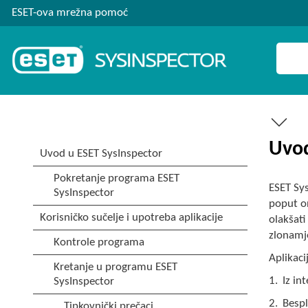
ESET-ova mrežna pomoć
Uvod
ESET Sys
poput o
olakšati
zlonamj
Aplikaci
1.
Iz in
2.
Besp