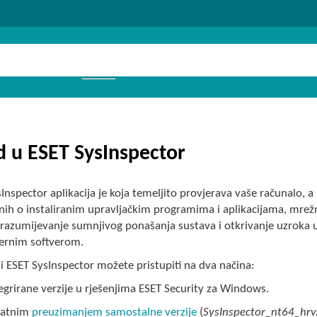
 u ESET SysInspector
Inspector aplikacija je koja temeljito provjerava vaše računalo, a
nih o instaliranim upravljačkim programima i aplikacijama, mre
 razumijevanje sumnjivog ponašanja sustava i otkrivanje uzroka u 
ernim softverom.
ji ESET SysInspector možete pristupiti na dva načina:
tegrirane verzije u rješenjima ESET Security za Windows.
latnim
preuzimanjem samostalne verzije
(
SysInspector_nt64_hrv