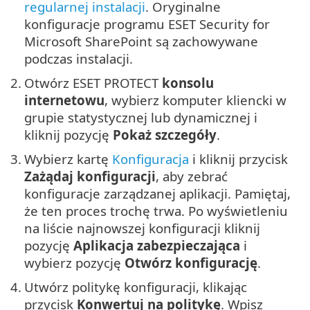
regularnej instalacji
. Oryginalne
konfiguracje programu ESET Security for
Microsoft SharePoint są zachowywane
podczas instalacji.
2.
Otwórz ESET PROTECT
konsolu
internetowu
, wybierz komputer kliencki w
grupie statystycznej lub dynamicznej i
kliknij pozycję
Pokaż szczegóły
.
3.
Wybierz kartę
Konfiguracja
i kliknij przycisk
Zażądaj konfiguracji
, aby zebrać
konfiguracje zarządzanej aplikacji. Pamiętaj,
że ten proces trochę trwa. Po wyświetleniu
na liście najnowszej konfiguracji kliknij
pozycję
Aplikacja zabezpieczająca
i
wybierz pozycję
Otwórz konfigurację
.
4.
Utwórz politykę konfiguracji, klikając
przycisk
Konwertuj na politykę
. Wpisz