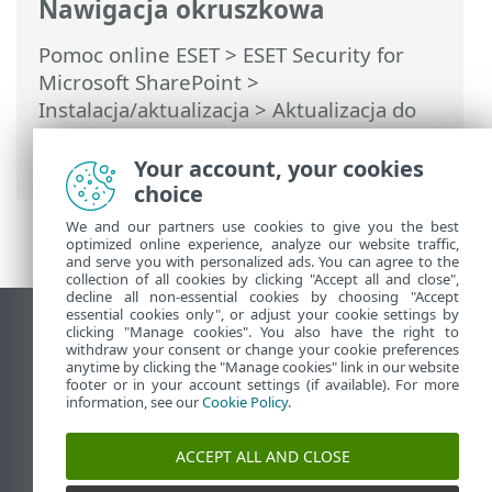
Nawigacja okruszkowa
Pomoc online ESET
>
ESET Security for
Microsoft SharePoint
>
Instalacja/aktualizacja
>
Aktualizacja do
najnowszej wersji
> Uaktualnianie przy
użyciu programu ESET PROTECT
Your account, your cookies
choice
We and our partners use cookies to give you the best
optimized online experience, analyze our website traffic,
and serve you with personalized ads. You can agree to the
collection of all cookies by clicking "Accept all and close",
decline all non-essential cookies by choosing "Accept
essential cookies only", or adjust your cookie settings by
Wyświetl witrynę internetową dla
clicking "Manage cookies". You also have the right to
withdraw your consent or change your cookie preferences
komputerów
anytime by clicking the "Manage cookies" link in our website
footer or in your account settings (if available). For more
End of Life
information, see our
Cookie Policy
.
Baza wiedzy ESET
Forum ESET
ACCEPT ALL AND CLOSE
ESET Status Portal