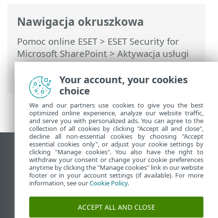
Nawigacja okruszkowa
Pomoc online ESET
>
ESET Security for
Microsoft SharePoint
>
Aktywacja usługi
ESET Security for Microsoft SharePoint
>
Konto ESET PROTECT Hub
Your account, your cookies
choice
We and our partners use cookies to give you the best
optimized online experience, analyze our website traffic,
and serve you with personalized ads. You can agree to the
collection of all cookies by clicking "Accept all and close",
decline all non-essential cookies by choosing "Accept
essential cookies only", or adjust your cookie settings by
Wyświetl witrynę internetową dla
clicking "Manage cookies". You also have the right to
withdraw your consent or change your cookie preferences
komputerów
anytime by clicking the "Manage cookies" link in our website
footer or in your account settings (if available). For more
End of Life
information, see our
Cookie Policy
.
Baza wiedzy ESET
Forum ESET
ACCEPT ALL AND CLOSE
ESET Status Portal