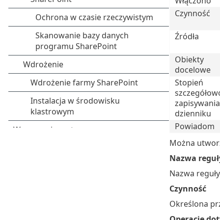
Włączono
Czynność
Źródła
Obiekty
docelowe
Stopień
szczegółow
zapisywania
dzienniku
Powiadom
Można utwor
Nazwa reguł
Nazwa reguły
Czynność
Określona prz
Operacje dot