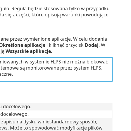
eguła. Reguła będzie stosowana tylko w przypadku
 się z części, które opisują warunki powodujące
ane przez wymienione aplikacje. W celu dodania
Określone aplikacje
i kliknąć przycisk
Dodaj
. W
cję
Wszystkie aplikacje
.
finiowanych w systemie HIPS nie można blokować
systemowe są monitorowane przez system HIPS.
eczne.
ku docelowego.
u docelowego.
b zapisu na dysku w niestandardowy sposób,
ows. Może to spowodować modyfikacje plików