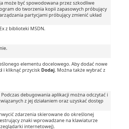
cja może być spowodowana przez szkodliwe
ogram do tworzenia kopii zapasowych próbujący
rządzania partycjami próbujący zmienić układ
x z biblioteki MSDN.
mie.
kreślonego elementu docelowego. Aby dodać nowe
i
i kliknąć przycisk
Dodaj
. Można także wybrać z
 Podczas debugowania aplikacji można odczytać i
iązanych z jej działaniem oraz uzyskać dostęp
hwycić zdarzenia skierowane do określonej
ejestrujący znaki wprowadzane na klawiaturze
zeglądarki internetowej).