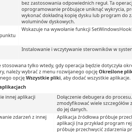
bez zastosowania odpowiednich reguł. Ta opera
oprogramowanie próbujące uniknąć wykrycia, pr
wykonać dokładną kopię dysku lub program do za
woluminów dyskowych.
Wskazuje na wywołanie funkcji SetWindowsHookE
 punktu
Instalowanie i wczytywanie sterowników w syste
e stosowana tylko wtedy, gdy operacja będzie dotyczyła o
dery, należy wybrać z menu rozwijanego opcję
Określone plik
anego opcję
Wszystkie pliki
, aby dodać wszystkie aplikacje.
aplikacjach
 innej aplikacji
Dołączenie debugera do procesu.
zmodyfikować wiele szczegółów zw
do jej danych.
anie zdarzeń z innej
Aplikacja źródłowa próbuje przec
aplikacji (na przykład program r
próbuje przechwycić zdarzenia pr