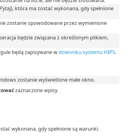
zostanie na liście, ale nie będzie stosowana.
 Pytaj), która ma zostać wykonana, gdy spełnione
enie zostanie spowodowane przez wymienione
eracja będzie związana z określonym plikiem,
regule będą zapisywane w
dzienniku systemu HIPS
.
ndows zostanie wyświetlone małe okno.
tować
zaznaczone wpisy.
ostać wykonana, gdy spełnione są warunki.