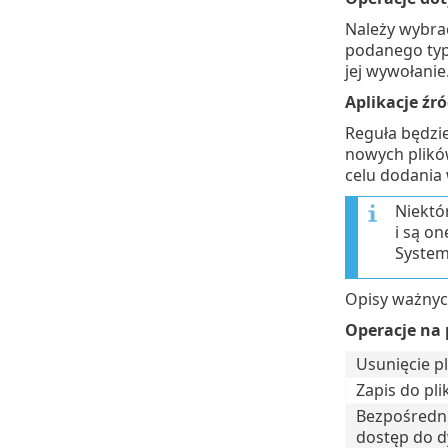
Należy wybrać
podanego typu
jej wywołanie
Aplikacje źr
Reguła będzi
nowych plikó
celu dodania
Niektó
i są o
System
Opisy ważnych
Operacje na 
Usunięcie pl
Zapis do pli
Bezpośredn
dostęp do d