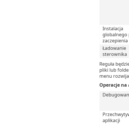
Instalacja
globalnego
zaczepienia
Ładowanie
sterownika
Reguła będzi
pliki lub fol
menu rozwij
Operacje na 
Debugowanie
Przechwytyw
aplikacji