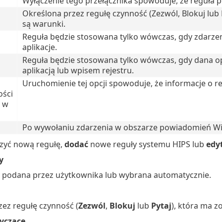
Wyłączenie tego przełącznika spowoduje, że reguła po
Określona przez regułę czynność (Zezwól, Blokuj lub
są warunki.
Reguła będzie stosowana tylko wówczas, gdy zdarz
aplikacje.
Reguła będzie stosowana tylko wówczas, gdy dana op
aplikacją lub wpisem rejestru.
Uruchomienie tej opcji spowoduje, że informacje o 
ości
 w
Po wywołaniu zdarzenia w obszarze powiadomień Wi
zyć nową regułę,
dodać
nowe reguły systemu HIPS lub
edy
y
 podana przez użytkownika lub wybrana automatycznie.
ez regułę czynność (
Zezwól
,
Blokuj
lub
Pytaj
), która ma z
yczące