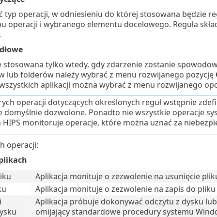
 typ operacji, w odniesieniu do której stosowana będzie r
 operacji i wybranego elementu docelowego. Reguła składa
.
ódłowe
e stosowana tylko wtedy, gdy zdarzenie zostanie spowodow
w lub folderów należy wybrać z menu rozwijanego pozycję
 wszystkich aplikacji można wybrać z menu rozwijanego op
rych operacji dotyczących określonych reguł wstępnie zde
ne domyślnie dozwolone. Ponadto nie wszystkie operacje 
 HIPS monitoruje operacje, które można uznać za niebezpi
 operacji:
plikach
iku
Aplikacja monituje o zezwolenie na usunięcie pli
ku
Aplikacja monituje o zezwolenie na zapis do plik
i
Aplikacja próbuje dokonywać odczytu z dysku lu
ysku
omijający standardowe procedury systemu Wind