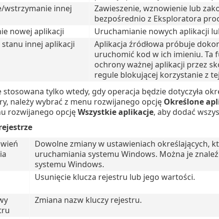
/wstrzymanie innej
Zawieszenie, wznowienie lub zak
bezpośrednio z Eksploratora pro
e nowej aplikacji
Uruchamianie nowych aplikacji l
stanu innej aplikacji
Aplikacja źródłowa próbuje dokon
uruchomić kod w ich imieniu. Ta
ochrony ważnej aplikacji przez sk
regule blokującej korzystanie z tej
e stosowana tylko wtedy, gdy operacja będzie dotyczyła o
dery, należy wybrać z menu rozwijanego opcję
Określone apl
u rozwijanego opcję
Wszystkie aplikacje
, aby dodać wszyst
rejestrze
awień
Dowolne zmiany w ustawieniach określających, k
ia
uruchamiania systemu Windows. Można je znaleźć,
systemu Windows.
Usunięcie klucza rejestru lub jego wartości.
wy
Zmiana nazw kluczy rejestru.
tru