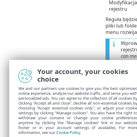
Modyfikacja
rejestru
Reguła będzi
pliki lub fold
menu rozwij
Wprowa
rejest
can me
7895\.d
klucza
Your account, your cookies
symbol
choice
sprawd
We and our partners use cookies to give you the best optimize
online experience, analyze our website traffic, and serve you wit
W przy
personalized ads. You can agree to the collection of all cookies b
clicking "Accept all and close", decline all non-essential cookies b
choosing "Accept essential cookies only", or adjust your cooki
settings by clicking "Manage cookies". You also have the right t
withdraw your consent or change your cookie preference
anytime by clicking the "Manage cookies" link in our websit
footer or in your account settings (if available). For mor
information, see our
Cookie Policy
.