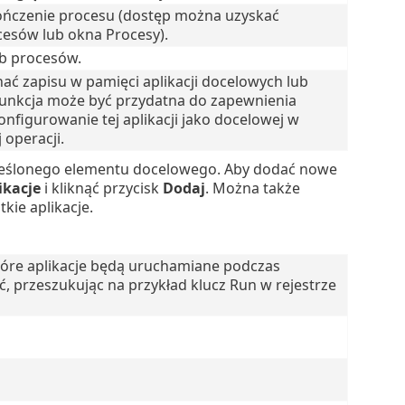
ończenie procesu (dostęp można uzyskać
cesów lub okna Procesy).
ub procesów.
ać zapisu w pamięci aplikacji docelowych lub
 funkcja może być przydatna do zapewnienia
onfigurowanie tej aplikacji jako docelowej w
 operacji.
kreślonego elementu docelowego. Aby dodać nowe
ikacje
i kliknąć przycisk
Dodaj
. Można także
kie aplikacje.
tóre aplikacje będą uruchamiane podczas
 przeszukując na przykład klucz Run w rejestrze