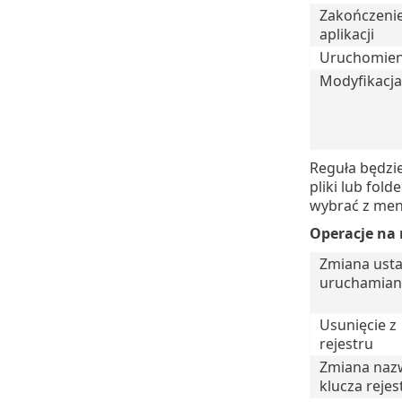
Zakończenie
aplikacji
Uruchomieni
Modyfikacja 
Reguła będzi
pliki lub fol
wybrać z men
Operacje na 
Zmiana ust
uruchamian
Usunięcie z
rejestru
Zmiana naz
klucza rejes