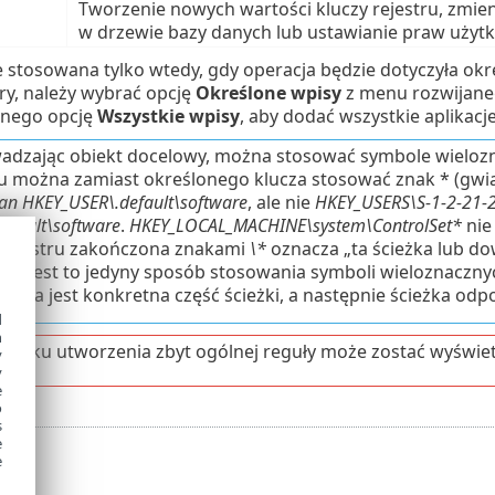
Tworzenie nowych wartości kluczy rejestru, zmien
w drzewie bazy danych lub ustawianie praw użytk
e stosowana tylko wtedy, gdy operacja będzie dotyczyła o
ery, należy wybrać opcję
Określone wpisy
z menu rozwijaneg
anego opcję
Wszystkie wpisy
, aby dodać wszystkie aplikacje
dzając obiekt docelowy, można stosować symbole wielozn
ru można zamiast określonego klucza stosować znak * (gwia
an HKEY_USER\.default\software
, ale nie
HKEY_USERS\S-1-2-21
efault\software
.
HKEY_LOCAL_MACHINE\system\ControlSet*
nie 
 rejestru zakończona znakami
\*
oznacza „ta ścieżka lub d
u”. Jest to jedyny sposób stosowania symboli wieloznaczny
zana jest konkretna część ścieżki, a następnie ścieżka od
d
h
padku utworzenia zbyt ogólnej reguły może zostać wyświet
y
y
e
o
s
e
e