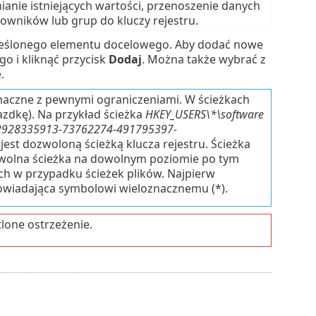
ianie istniejących wartości, przenoszenie danych
owników lub grup do kluczy rejestru.
kreślonego elementu docelowego. Aby dodać nowe
o i kliknąć przycisk
Dodaj
. Można także wybrać z
.
aczne z pewnymi ograniczeniami. W ścieżkach
zdkę). Na przykład ścieżka
HKEY_USERS\*\software
-2928335913-73762274-491795397-
jest dozwoloną ścieżką klucza rejestru. Ścieżka
owolna ścieżka na dowolnym poziomie po tym
ch w przypadku ścieżek plików. Najpierw
powiadająca symbolowi wieloznacznemu (*).
lone ostrzeżenie.