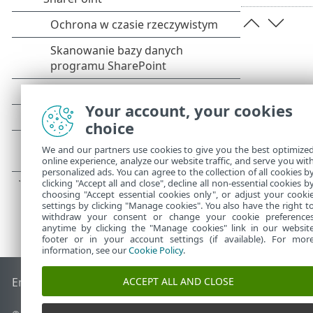
Your account, your cookies
choice
We and our partners use cookies to give you the best optimize
online experience, analyze our website traffic, and serve you wit
personalized ads. You can agree to the collection of all cookies b
clicking "Accept all and close", decline all non-essential cookies b
choosing "Accept essential cookies only", or adjust your cooki
settings by clicking "Manage cookies". You also have the right t
withdraw your consent or change your cookie preference
anytime by clicking the "Manage cookies" link in our websit
footer or in your account settings (if available). For mor
information, see our
Cookie Policy
.
ACCEPT ALL AND CLOSE
End of Life
Baza wiedzy ESET
Forum ESET
ESET Status Port