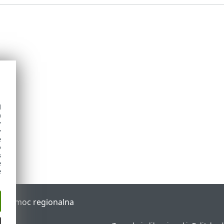
d
h
y
y
e
o
s
e
e
al
Pomoc regionalna