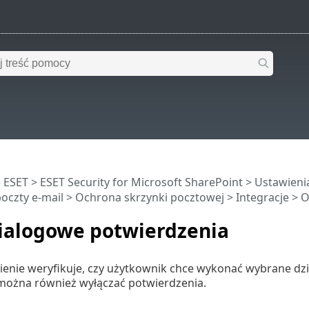
 ESET
>
ESET Security for Microsoft SharePoint
>
Ustawien
czty e-mail
>
Ochrona skrzynki pocztowej
>
Integracje
> O
ialogowe potwierdzenia
nie weryfikuje, czy użytkownik chce wykonać wybrane dzia
ożna również wyłączać potwierdzenia.