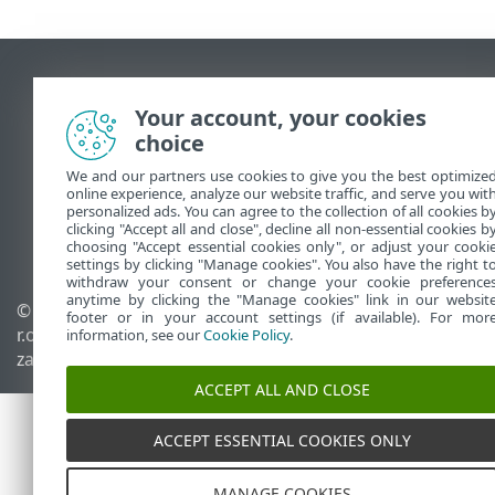
Wyświetl witrynę internetową dla
komputerów
Your account, your cookies
End of Life
choice
Baza wiedzy ESET
We and our partners use cookies to give you the best optimize
Forum ESET
online experience, analyze our website traffic, and serve you wit
personalized ads. You can agree to the collection of all cookies b
ESET Status Portal
clicking "Accept all and close", decline all non-essential cookies b
choosing "Accept essential cookies only", or adjust your cooki
Pomoc regionalna
settings by clicking "Manage cookies". You also have the right t
withdraw your consent or change your cookie preference
anytime by clicking the "Manage cookies" link in our websit
© 1992 - 2025 ESET, spol. s
Zarządzaj plikami cookie
footer or in your account settings (if available). For mor
r.o. – Wszelkie prawa
Polityka dotycząca plików
information, see our
Cookie Policy
.
zastrzeżone.
cookie
ACCEPT ALL AND CLOSE
ACCEPT ESSENTIAL COOKIES ONLY
MANAGE COOKIES