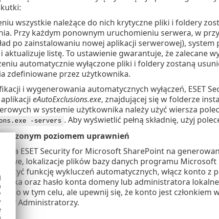
kutki:
niu wszystkie należące do nich krytyczne pliki i foldery zo
ia. Przy każdym ponownym uruchomieniu serwera, w przypa
kład po zainstalowaniu nowej aplikacji serwerowej), syst
i aktualizuje listę. To ustawienie gwarantuje, że zalecane
eniu automatycznie wyłączone pliki i foldery zostaną usunięt
ia zdefiniowane przez użytkownika.
fikacji i wygenerowania automatycznych wyłączeń, ESET Sec
aplikacji
eAutoExclusions.exe
, znajdującej się w folderze ins
rwerowych w systemie użytkownika należy użyć wiersza pol
. Aby wyświetlić pełną składnię, użyj pole
ons.exe -servers
dwyższonym poziomem uprawnień
zwala ESET Security for Microsoft SharePoint na generowa
ieciowe, lokalizacje plików bazy danych programu Microsof
zszerzyć funkcję wykluczeń automatycznych, włącz konto
d
wnika oraz hasło konta domeny lub administratora lokalne
h
onto w tym celu, ale upewnij się, że konto jest członkie
y
grupy Administratorzy.
y
e
o