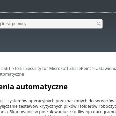
 ESET
>
ESET Security for Microsoft SharePoint
>
Ustawien
utomatyczne
enia automatyczne
acji i systemów operacyjnych przeznaczonych do serwerów 
łączanie zestawów krytycznych plików i folderów roboczy
ia. Skanowanie w poszukiwaniu szkodliwego oprogramow