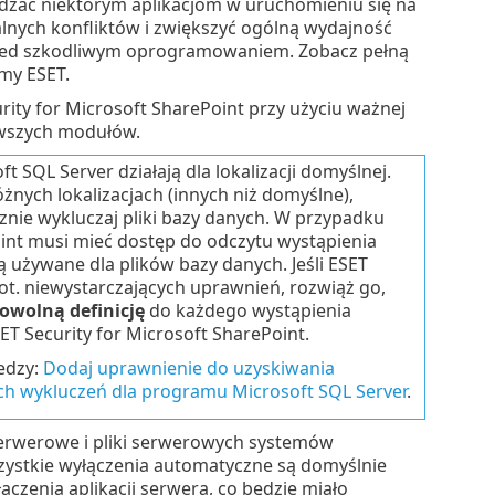
dzać niektórym aplikacjom w uruchomieniu się na
nych konfliktów i zwiększyć ogólną wydajność
zed szkodliwym oprogramowaniem. Zobacz pełną
my ESET.
rity for Microsoft SharePoint przy użyciu ważnej
wszych modułów.
SQL Server działają dla lokalizacji domyślnej.
żnych lokalizacjach (innych niż domyślne),
nie wykluczaj pliki bazy danych. W przypadku
int musi mieć dostęp do odczytu wystąpienia
ą używane dla plików bazy danych. Jeśli ESET
dot. niewystarczających uprawnień, rozwiąż go,
owolną definicję
do każdego wystąpienia
 Security for Microsoft SharePoint.
iedzy:
Dodaj uprawnienie do uzyskiwania
ch wykluczeń dla programu Microsoft SQL Server
.
 serwerowe i pliki serwerowych systemów
zystkie wyłączenia automatyczne są domyślnie
zenia aplikacji serwera, co będzie miało