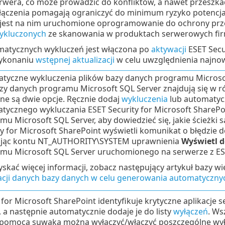
rwera, co może prowadzić do konfliktów, a nawet przeszka
łączenia pomagają ograniczyć do minimum ryzyko potencjal
 jest na nim uruchomione oprogramowanie do ochrony pr
wykluczonych
ze skanowania w produktach serwerowych fir
matycznych wykluczeń jest włączona po
aktywacji
ESET Secu
 wykonaniu
wstępnej aktualizacji
w celu uwzględnienia najno
tyczne wykluczenia plików bazy danych programu Microsoft 
bazy danych programu Microsoft SQL Server znajdują się w ró
ne są dwie opcje. Ręcznie dodaj
wykluczenia
lub automatycz
tycznego wykluczania ESET Security for Microsoft SharePo
u Microsoft SQL Server, aby dowiedzieć się, jakie ścieżki s
ty for Microsoft SharePoint wyświetli komunikat o błędzie 
ając kontu NT_AUTHORITY\SYSTEM uprawnienia
Wyświetl d
mu Microsoft SQL Server uruchomionego na serwerze z ESET
yskać więcej informacji, zobacz następujący artykuł bazy w
zacji danych bazy danych w celu generowania automatyczny
 for Microsoft SharePoint identyfikuje krytyczne aplikacje
 a następnie automatycznie dodaje je do listy
wyłączeń
. Ws
 pomocą suwaka można wyłączyć/włączyć poszczególne wyłąc