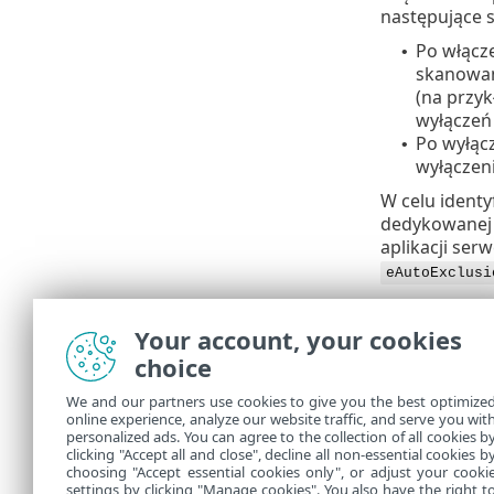
następujące s
Po włącze
•
skanowan
(na przy
wyłączeń 
Po wyłącz
•
wyłączen
W celu identy
dedykowanej 
aplikacji se
eAutoExclusi
Konto z po
Your account, your cookies
Ta funkcja ze
choice
jak udziały s
firm. Aby ro
We and our partners use cookies to give you the best optimize
nazwę użytko
online experience, analyze our website traffic, and serve you wit
dedykowane k
personalized ads. You can agree to the collection of all cookies b
lub lokalnej 
clicking "Accept all and close", decline all non-essential cookies b
choosing "Accept essential cookies only", or adjust your cooki
settings by clicking "Manage cookies". You also have the right t