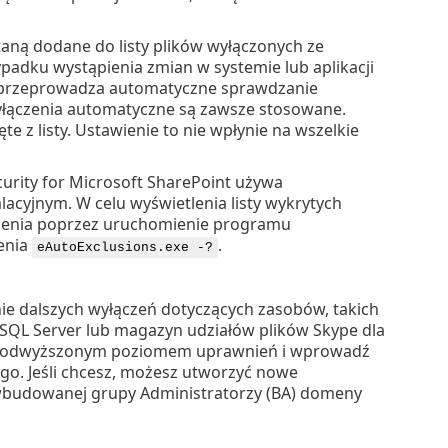
staną dodane do listy plików wyłączonych ze
dku wystąpienia zmian w systemie lub aplikacji
em przeprowadza automatyczne sprawdzanie
 wyłączenia automatyczne są zawsze stosowane.
e z listy. Ustawienie to nie wpłynie na wszelkie
urity for Microsoft SharePoint używa
talacyjnym. W celu wyświetlenia listy wykrytych
ecenia poprzez uruchomienie programu
cenia
.
eAutoExclusions.exe -?
nie dalszych wyłączeń dotyczących zasobów, takich
t SQL Server lub magazyn udziałów plików Skype dla
 z podwyższonym poziomem uprawnień i wprowadź
go. Jeśli chcesz, możesz utworzyć nowe
m wbudowanej grupy Administratorzy (BA) domeny