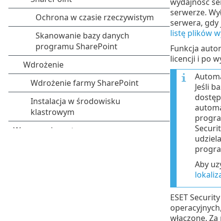
wydajność se
serwerze. Wy
serwera, gdy
listę plików 
Funkcja auto
licencji i po
Automa
Jeśli 
dostęp
automa
program
Securi
udziel
progra
Aby uz
lokali
ESET Security
operacyjnych,
włączone. Za