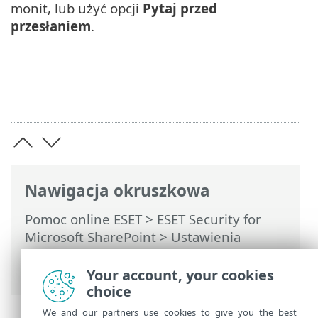
monit, lub użyć opcji
Pytaj przed
przesłaniem
.
Nawigacja okruszkowa
Pomoc online ESET
>
ESET Security for
Microsoft SharePoint
>
Ustawienia
zaawansowane
>
Rozwiązywanie
problemów
> Pomoc techniczna
Your account, your cookies
choice
We and our partners use cookies to give you the best