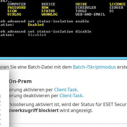
nnen Sie eine Batch-Datei mit dem
Batch-/Skriptmodus
erst
ECT On-Prem
isolierung aktivieren per
Client-Task
.
isolierung deaktivieren per
Client-Task
.
d
h
werkisolierung aktiviert ist, wird der Status für ESET Secur
y
t
Netzwerkzugriff blockiert
wird angezeigt.
y
e
o
s