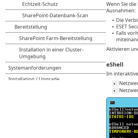
Wenn Sie die 
Ausnahmen:
Die Verb
•
ESET Sec
•
Falls vo
•
miteinan
Aktivieren un
eShell
Im interakti
Netzwer
•
Netzwer
•