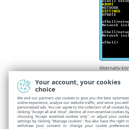
Alternativ kö
Your account, your cookies
ESET PROT
choice
Netzwerk
•
Netzwerk
•
We and our partners use cookies to give you the best optimize
online experience, analyze our website traffic, and serve you wit
Wenn die Netz
personalized ads. You can agree to the collection of all cookies b
die Nachrich
clicking "Accept all and close", decline all non-essential cookies b
choosing "Accept essential cookies only", or adjust your cooki
settings by clicking "Manage cookies". You also have the right t
withdraw your consent or change your cookie preference