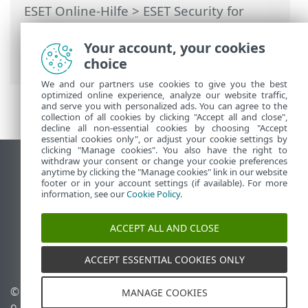
ESET Online-Hilfe
>
ESET Security for
Microsoft SharePoint
>
Erweiterte
Einstellungen
>
SharePoint-Schutz
>
Your account, your cookies
Echtzeit-Schutz
choice
We and our partners use cookies to give you the best
optimized online experience, analyze our website traffic,
and serve you with personalized ads. You can agree to the
collection of all cookies by clicking "Accept all and close",
decline all non-essential cookies by choosing "Accept
essential cookies only", or adjust your cookie settings by
clicking "Manage cookies". You also have the right to
withdraw your consent or change your cookie preferences
Desktop-Site anzeigen
anytime by clicking the "Manage cookies" link in our website
footer or in your account settings (if available). For more
End of Life
information, see our
Cookie Policy
.
ESET Knowledgebase
ESET-Forum
ACCEPT ALL AND CLOSE
ESET Status Portal
Regionaler Support
ACCEPT ESSENTIAL COOKIES ONLY
© 1992 - 2025 ESET, spol. s r.
Cookies verwalten
MANAGE COOKIES
o. - Alle Rechte
Cookie-Richtlinie