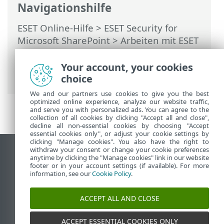
Navigationshilfe
ESET Online-Hilfe
>
ESET Security for
Microsoft SharePoint
>
Arbeiten mit ESET
Security for Microsoft SharePoint
>
Einstellungen
>
Netzwerk
>
Your account, your cookies
Netzwerkschutz konfigurieren
choice
We and our partners use cookies to give you the best
optimized online experience, analyze our website traffic,
and serve you with personalized ads. You can agree to the
collection of all cookies by clicking "Accept all and close",
decline all non-essential cookies by choosing "Accept
essential cookies only", or adjust your cookie settings by
clicking "Manage cookies". You also have the right to
withdraw your consent or change your cookie preferences
Desktop-Site anzeigen
anytime by clicking the "Manage cookies" link in our website
footer or in your account settings (if available). For more
End of Life
information, see our
Cookie Policy
.
ESET Knowledgebase
ESET-Forum
ACCEPT ALL AND CLOSE
ESET Status Portal
Regionaler Support
ACCEPT ESSENTIAL COOKIES ONLY