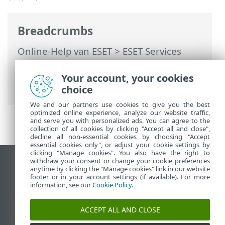
Breadcrumbs
Online-Help van ESET
>
ESET Services
HUB
>
ESET Services HUB gebruiken
>
Gebruikersbeheer
> Vergeten
Your account, your cookies
wachtwoord opnieuw instellen
choice
We and our partners use cookies to give you the best
optimized online experience, analyze our website traffic,
and serve you with personalized ads. You can agree to the
collection of all cookies by clicking "Accept all and close",
decline all non-essential cookies by choosing "Accept
essential cookies only", or adjust your cookie settings by
clicking "Manage cookies". You also have the right to
withdraw your consent or change your cookie preferences
Bureaubladwebsite weergeven
anytime by clicking the "Manage cookies" link in our website
footer or in your account settings (if available). For more
End of Life
information, see our
Cookie Policy
.
ESET Kennisbank
ESET-forum
ACCEPT ALL AND CLOSE
ESET Status Portal