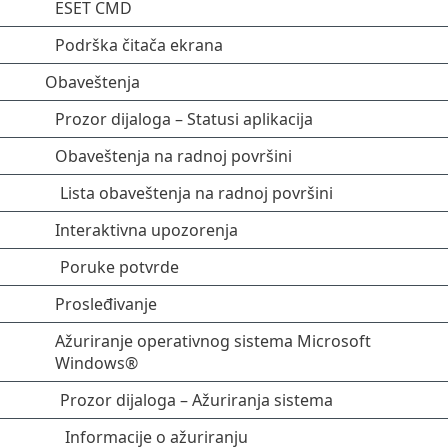
ESET CMD
Podrška čitača ekrana
Obaveštenja
Prozor dijaloga – Statusi aplikacija
Obaveštenja na radnoj površini
Lista obaveštenja na radnoj površini
Interaktivna upozorenja
Poruke potvrde
Prosleđivanje
Ažuriranje operativnog sistema Microsoft
Windows®
Prozor dijaloga – Ažuriranja sistema
Informacije o ažuriranju