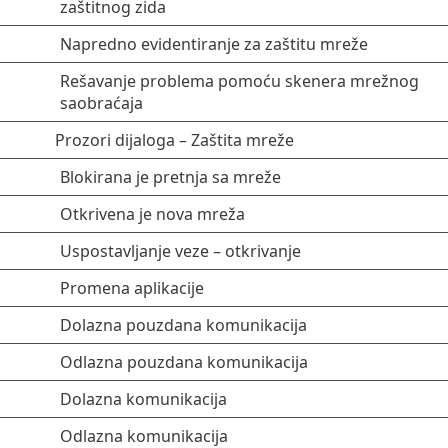
zaštitnog zida
Napredno evidentiranje za zaštitu mreže
Rešavanje problema pomoću skenera mrežnog
saobraćaja
Prozori dijaloga – Zaštita mreže
Blokirana je pretnja sa mreže
Otkrivena je nova mreža
Uspostavljanje veze – otkrivanje
Promena aplikacije
Dolazna pouzdana komunikacija
Odlazna pouzdana komunikacija
Dolazna komunikacija
Odlazna komunikacija