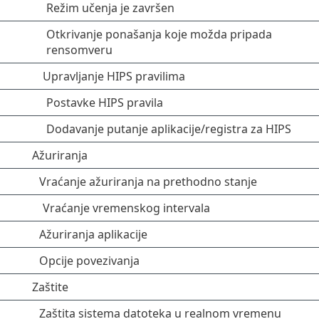
Režim učenja je završen
Otkrivanje ponašanja koje možda pripada
rensomveru
Upravljanje HIPS pravilima
Postavke HIPS pravila
Dodavanje putanje aplikacije/registra za HIPS
Ažuriranja
Vraćanje ažuriranja na prethodno stanje
Vraćanje vremenskog intervala
Ažuriranja aplikacije
Opcije povezivanja
Zaštite
Zaštita sistema datoteka u realnom vremenu