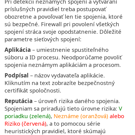
Pri detekcii neznámych spojení a vytváraní
príslušných pravidiel treba postupovať
obozretne a povoľovať len tie spojenia, ktoré
sú bezpečné. Firewall pri povolení všetkých
spojení stráca svoje opodstatnenie. Dôležité
parametre sieťových spojení:
Aplikácia
– umiestnenie spustiteľného
súboru a ID procesu. Neodporúčame povoliť
spojenia neznámym aplikáciám a procesom.
Podpísal
– názov vydavateľa aplikácie.
Kliknutím na text zobrazíte bezpečnostný
certifikát spoločnosti.
Reputácia
– úroveň rizika daného spojenia.
Spojeniam sa priraďujú tieto úrovne rizika:
V
poriadku (zelená)
,
Neznáme (oranžová)
alebo
Riziko (červená)
, a to pomocou série
heuristických pravidiel, ktoré skúmajú