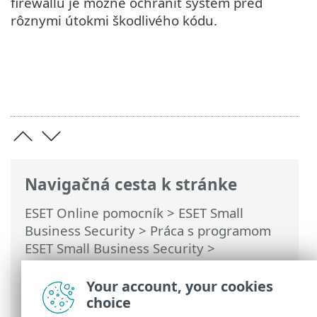
firewallu je možné ochrániť systém pred
rôznymi útokmi škodlivého kódu.
Navigačná cesta k stránke
ESET Online pomocník
>
ESET Small
Business Security
>
Práca s programom
ESET Small Business Security
>
Nastavenia
>
Ochrana siete
> Dialógové
okná – ochrana siete > Nadväzovanie
Your account, your cookies
spojenia – detekcia
choice