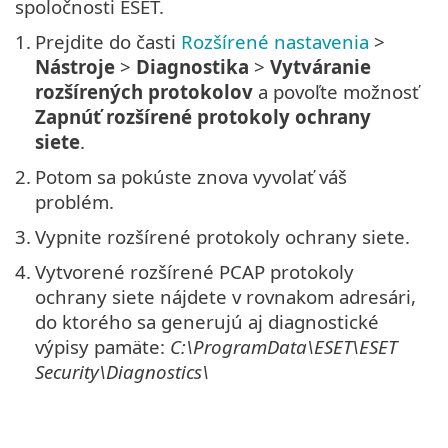
spoločnosti ESET.
1.
Prejdite do časti
Rozšírené nastavenia
>
Nástroje
>
Diagnostika
>
Vytváranie
rozšírených protokolov
a povoľte možnosť
Zapnúť rozšírené protokoly ochrany
siete
.
2.
Potom sa pokúste znova vyvolať váš
problém.
3.
Vypnite rozšírené protokoly ochrany siete.
4.
Vytvorené rozšírené PCAP protokoly
ochrany siete nájdete v rovnakom adresári,
do ktorého sa generujú aj diagnostické
výpisy pamäte:
C:\ProgramData\ESET\ESET
Security\Diagnostics\