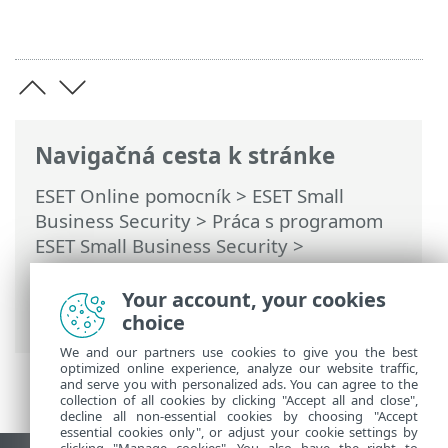
Navigačná cesta k stránke
ESET Online pomocník
>
ESET Small
Business Security
>
Práca s programom
ESET Small Business Security
>
Nastavenia
>
Ochrana siete
>
Riešenie
problémov s Firewallom
> Vytváranie
Your account, your cookies
rozšírených protokolov ochrany siete
choice
We and our partners use cookies to give you the best
optimized online experience, analyze our website traffic,
and serve you with personalized ads. You can agree to the
collection of all cookies by clicking "Accept all and close",
decline all non-essential cookies by choosing "Accept
essential cookies only", or adjust your cookie settings by