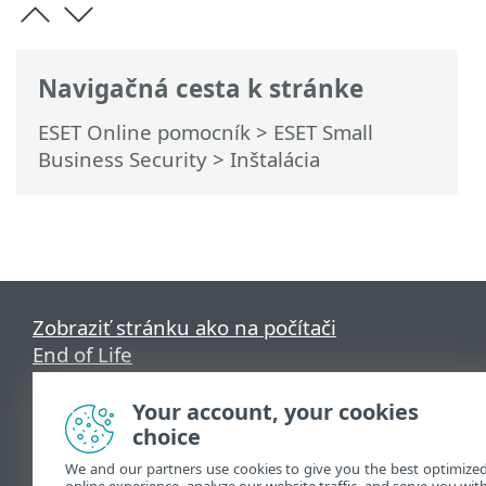
Navigačná cesta k stránke
ESET Online pomocník
>
ESET Small
Business Security
>
Inštalácia
Zobraziť stránku ako na počítači
End of Life
Databáza znalostí ESET
ESET Fórum
Your account, your cookies
ESET Status Portal
choice
Technická podpora
We and our partners use cookies to give you the best optimize