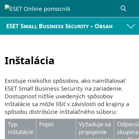
ESET Small Business Security – Obsah
Inštalácia
Existuje niekoľko spôsobov, ako nainštalovať
ESET Small Business Security na zariadenie.
Dostupnosť nižšie uvedených spôsobov
inštalácie sa môže líšiť v závislosti od krajiny a
spôsobu distribúcie inštalačného súboru:
Typ
Popis
Vyžaduje sa
Odporú
inštalácie
pripojenie
skupina