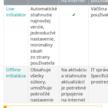
na internet
používa
Live
Automatické
Väčšina
inštalátor
stiahnutie
✔
používa
najnovšej
verzie,
jednoduché
nastavenie,
minimálny
zásah
zo strany
používateľa
Offline
Obsahuje
Na aktiváciu
IT správ
inštalácia
všetky
a stiahnutie
špecific
súbory,
aktualizácií
prostre
umožňuje
je potrebné
pokročilé
pripojenie
nastavenie
na internet