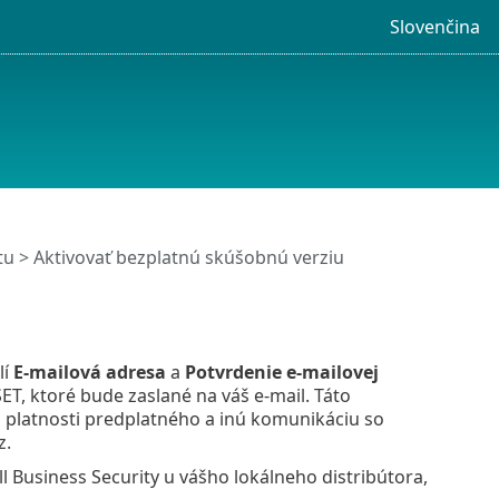
Slovenčina
tu
> Aktivovať bezplatnú skúšobnú verziu
lí
E‑mailová adresa
a
Potvrdenie e‑mailovej
ET, ktoré bude zaslané na váš e‑mail. Táto
a platnosti predplatného a inú komunikáciu so
z.
l Business Security u vášho lokálneho distribútora,