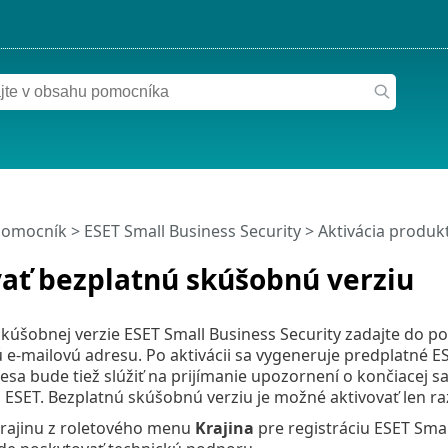
pomocník
>
ESET Small Business Security
>
Aktivácia produk
ať bezplatnú skúšobnú verziu
skúšobnej verzie ESET Small Business Security zadajte do po
 e‑mailovú adresu. Po aktivácii sa vygeneruje predplatné ES
esa bude tiež slúžiť na prijímanie upozornení o končiacej s
ESET. Bezplatnú skúšobnú verziu je možné aktivovať len ra
krajinu z roletového menu
Krajina
pre registráciu ESET Smal