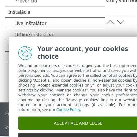
ktorý vám bu
Your account, your cookies
choice
We and our partners use cookies to give you the best optimize
online experience, analyze our website traffic, and serve you wit
personalized ads. You can agree to the collection of all cookies b
clicking "Accept all and close", decline all non-essential cookies b
choosing "Accept essential cookies only", or adjust your cooki
settings by clicking "Manage cookies". You also have the right t
withdraw your consent or change your cookie preference
anytime by clicking the "Manage cookies" link in our websit
footer or in your account settings (if available). For mor
information, see our
Cookie Policy
.
End of Life
Databáza znalostí ESET
ESET Fórum
ESET Status
ACCEPT ALL AND CLOSE
© 1992 - 2026 ESET, spol. s r. o. Všetky práva vyhradené.