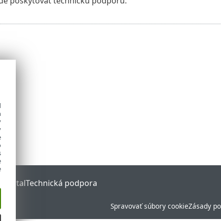
de poskytovať technickú podporu.
d
h
y
y
e
o
s
e
e
 Portal
Technická podpora
Spravovať súbory cookie
Zásady po