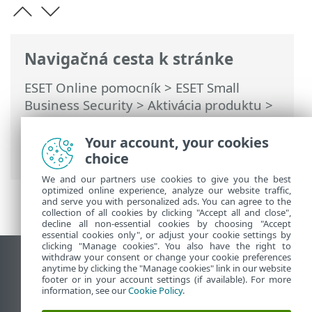
Navigačná cesta k stránke
ESET Online pomocník
>
ESET Small
Business Security
>
Aktivácia produktu
>
Stav predplatného
> Aktivácia nebola
úspešná z dôvodu prečerpania
Your account, your cookies
predplatného
choice
We and our partners use cookies to give you the best
optimized online experience, analyze our website traffic,
and serve you with personalized ads. You can agree to the
collection of all cookies by clicking "Accept all and close",
decline all non-essential cookies by choosing "Accept
essential cookies only", or adjust your cookie settings by
clicking "Manage cookies". You also have the right to
withdraw your consent or change your cookie preferences
Zobraziť stránku ako na počítači
anytime by clicking the "Manage cookies" link in our website
footer or in your account settings (if available). For more
End of Life
information, see our
Cookie Policy
.
Databáza znalostí ESET