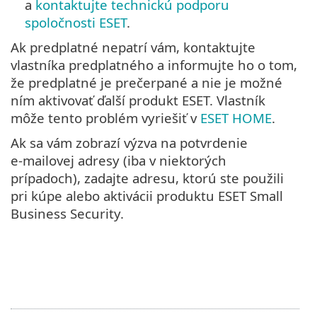
a
kontaktujte technickú podporu
spoločnosti ESET
.
Ak predplatné nepatrí vám, kontaktujte
vlastníka predplatného a informujte ho o tom,
že predplatné je prečerpané a nie je možné
ním aktivovať ďalší produkt ESET. Vlastník
môže tento problém vyriešiť v
ESET HOME
.
Ak sa vám zobrazí výzva na potvrdenie
e‑mailovej adresy (iba v niektorých
prípadoch), zadajte adresu, ktorú ste použili
pri kúpe alebo aktivácii produktu ESET Small
Business Security.