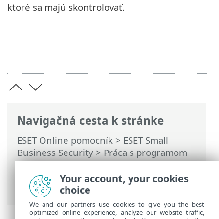
ktoré sa majú skontrolovať.
Navigačná cesta k stránke
ESET Online pomocník
>
ESET Small
Business Security
>
Práca s programom
ESET Small Business Security
>
Rozšírené
nastavenia
>
Kontroly
>
Detekcia malvéru
Your account, your cookies
> Ciele kontroly
choice
We and our partners use cookies to give you the best
optimized online experience, analyze our website traffic,