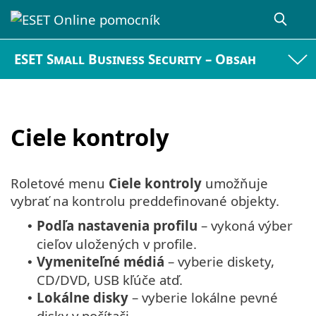
ESET Small Business Security – Obsah
Ciele kontroly
Roletové menu
Ciele kontroly
umožňuje
vybrať na kontrolu preddefinované objekty.
Podľa nastavenia profilu
– vykoná výber
•
cieľov uložených v profile.
Vymeniteľné médiá
– vyberie diskety,
•
CD/DVD, USB kľúče atď.
Lokálne disky
– vyberie lokálne pevné
•
disky v počítači.