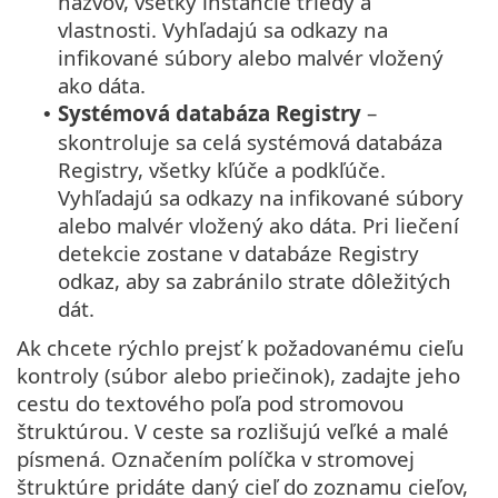
názvov, všetky inštancie triedy a
vlastnosti. Vyhľadajú sa odkazy na
infikované súbory alebo malvér vložený
ako dáta.
Systémová databáza Registry
–
•
skontroluje sa celá systémová databáza
Registry, všetky kľúče a podkľúče.
Vyhľadajú sa odkazy na infikované súbory
alebo malvér vložený ako dáta. Pri liečení
detekcie zostane v databáze Registry
odkaz, aby sa zabránilo strate dôležitých
dát.
Ak chcete rýchlo prejsť k požadovanému cieľu
kontroly (súbor alebo priečinok), zadajte jeho
cestu do textového poľa pod stromovou
štruktúrou. V ceste sa rozlišujú veľké a malé
písmená. Označením políčka v stromovej
štruktúre pridáte daný cieľ do zoznamu cieľov,