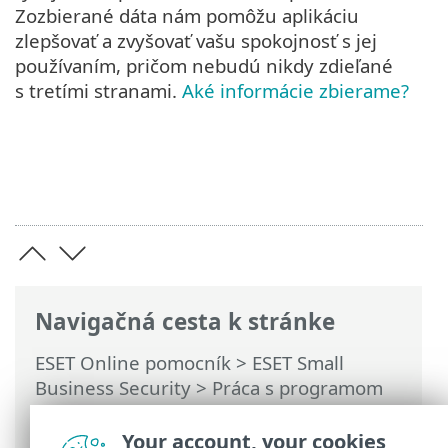
Zozbierané dáta nám pomôžu aplikáciu
zlepšovať a zvyšovať vašu spokojnosť s jej
používaním, pričom nebudú nikdy zdieľané
s tretími stranami.
Aké informácie zbierame?
Navigačná cesta k stránke
ESET Online pomocník
>
ESET Small
Business Security
>
Práca s programom
ESET Small Business Security
>
Rozšírené
nastavenia
> Nastavenia ochrany
Your account, your cookies