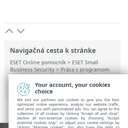
Navigačná cesta k stránke
ESET Online pomocník
>
ESET Small
Business Security
>
Práca s programom
ESET Small Business Security
>
Nastavenia
>
Ochrana siete
> Dočasný
Your account, your cookies
blacklist IP adries
choice
We and our partners use cookies to give you the best
optimized online experience, analyze our website traffic,
and serve you with personalized ads. You can agree to the
collection of all cookies by clicking "Accept all and close",
decline all non-essential cookies by choosing "Accept
essential cookies only", or adjust your cookie settings by
clicking "Manage cookies". You also have the right to