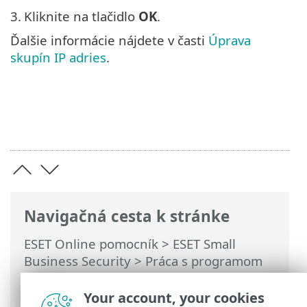
3.
Kliknite na tlačidlo
OK
.
Ďalšie informácie nájdete v časti
Úprava
skupín IP adries
.
Navigačná cesta k stránke
ESET Online pomocník
>
ESET Small
Business Security
>
Práca s programom
ESET Small Business Security
>
Rozšírené
nastavenia
>
Ochrana
>
Ochrana
Your account, your cookies