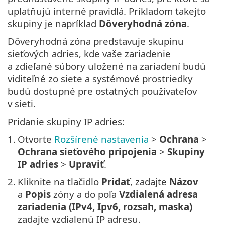
uplatňujú interné pravidlá. Príkladom takejto
skupiny je napríklad
Dôveryhodná zóna
.
Dôveryhodná zóna predstavuje skupinu
sieťových adries, kde vaše zariadenie
a zdieľané súbory uložené na zariadení budú
viditeľné zo siete a systémové prostriedky
budú dostupné pre ostatných používateľov
v sieti.
Pridanie skupiny IP adries:
1.
Otvorte
Rozšírené nastavenia
>
Ochrana
>
Ochrana sieťového pripojenia
>
Skupiny
IP adries
>
Upraviť
.
2.
Kliknite na tlačidlo
Pridať
, zadajte
Názov
a
Popis
zóny a do poľa
Vzdialená adresa
zariadenia (IPv4, Ipv6, rozsah, maska)
zadajte vzdialenú IP adresu.