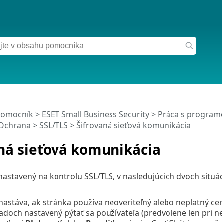
pomocník
>
ESET Small Business Security
>
Práca s programo
Ochrana
>
SSL/TLS
> Šifrovaná sieťová komunikácia
ná sieťová komunikácia
 nastavený na kontrolu SSL/TLS, v nasledujúcich dvoch situá
 nastáva, ak stránka používa neoveriteľný alebo neplatný cer
adoch nastavený pýtať sa používateľa (predvolene len pri ne