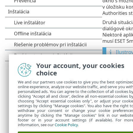
okno s možn
v úložisku ko
Authorities st
Druhá situáci
dialógové ok
Niektoré apli
musí ESET Sma
Ilustro
Nasledu
Your account, your cookies
Ozn
•
choice
Pri
•
We and our partners use cookies to give you the best optimize
online experience, analyze our website traffic, and serve you wit
V oboch hore
personalized ads. You can agree to the collection of all cookies b
sú uložené v
clicking "Accept all and close", decline all non-essential cookies b
choosing "Accept essential cookies only", or adjust your cooki
settings by clicking "Manage cookies". You also have the right t
withdraw your consent or change your cookie preference
anytime by clicking the "Manage cookies" link in our websit
footer or in your account settings (if available). For mor
information, see our
Cookie Policy
.