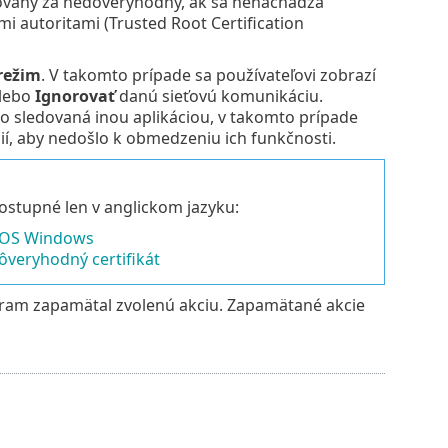
ažovaný za nedôveryhodný, ak sa nenachádza
i autoritami (Trusted Root Certification
režim
. V takomto prípade sa používateľovi zobrazí
lebo
Ignorovať
danú sieťovú komunikáciu.
bo sledovaná inou aplikáciou, v takomto prípade
ií, aby nedošlo k obmedzeniu ich funkčnosti.
ostupné len v anglickom jazyku:
s OS Windows
ôveryhodný certifikát
gram zapamätal zvolenú akciu. Zapamätané akcie