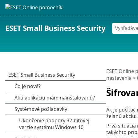
ESET Small Business Security
ESET Online 
nastavenia
>
Šifrova
Ak je počítač
želanú akciu:
Prvá situácia
takýchto príp