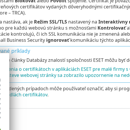
osťami
Blokovať
alebo
Povoliť
spojenie. Certifikát je pov
reňových certifikátov vydaných dôveryhodnými certifikačným
ore – TRCA).
a nastáva, ak je
Režim SSL/TLS
nastavený na
Interaktívny 
no pre každú webovú stránku s možnosťami
Kontrolovať
a
kácie kontrolujú, či ich SSL komunikácia nie je zmenená ale
ll Business Security
ignorovať
komunikáciu týchto aplikác
vané príklady
júce články Databázy znalostí spoločnosti ESET môžu byť d
ámenia o certifikátoch v aplikáciách ESET pre malé firmy 
 návšteve webovej stránky sa zobrazilo upozornenie na ned
d
h
 uvedených prípadoch môže používateľ označiť, aby si pro
y
pravidlách certifikátov
.
y
e
o
s
e
e