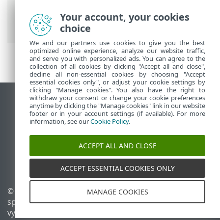
ESET Small Business Security
>
Rozšírené
nastavenia
>
Aktualizácie
> Aktualizácie
Your account, your cookies
aplikácie
choice
We and our partners use cookies to give you the best
optimized online experience, analyze our website traffic,
and serve you with personalized ads. You can agree to the
collection of all cookies by clicking "Accept all and close",
decline all non-essential cookies by choosing "Accept
essential cookies only", or adjust your cookie settings by
clicking "Manage cookies". You also have the right to
withdraw your consent or change your cookie preferences
Zobraziť stránku ako na počítači
anytime by clicking the "Manage cookies" link in our website
footer or in your account settings (if available). For more
End of Life
information, see our
Cookie Policy
.
Databáza znalostí ESET
ESET Fórum
ACCEPT ALL AND CLOSE
ESET Status Portal
Technická podpora
ACCEPT ESSENTIAL COOKIES ONLY
© 1992 - 2026 ESET,
Spravovať súbory cookie
MANAGE COOKIES
spol. s r. o. Všetky práva
Zásady používania súborov
vyhradené.
cookie