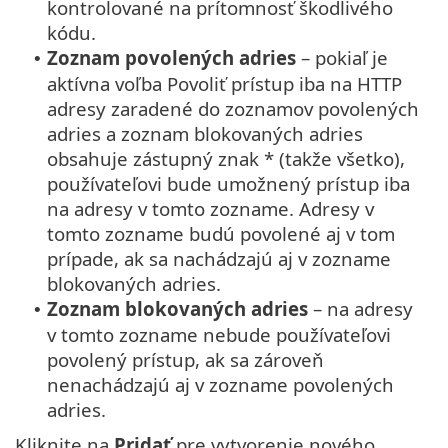
kontrolované na prítomnosť škodlivého
kódu.
Zoznam povolených adries
– pokiaľ je
•
aktívna voľba Povoliť prístup iba na HTTP
adresy zaradené do zoznamov povolených
adries a zoznam blokovaných adries
obsahuje zástupný znak * (takže všetko),
používateľovi bude umožnený prístup iba
na adresy v tomto zozname. Adresy v
tomto zozname budú povolené aj v tom
prípade, ak sa nachádzajú aj v zozname
blokovaných adries.
Zoznam blokovaných adries
– na adresy
•
v tomto zozname nebude používateľovi
povolený prístup, ak sa zároveň
nenachádzajú aj v zozname povolených
adries.
Kliknite na
Pridať
pre vytvorenie nového