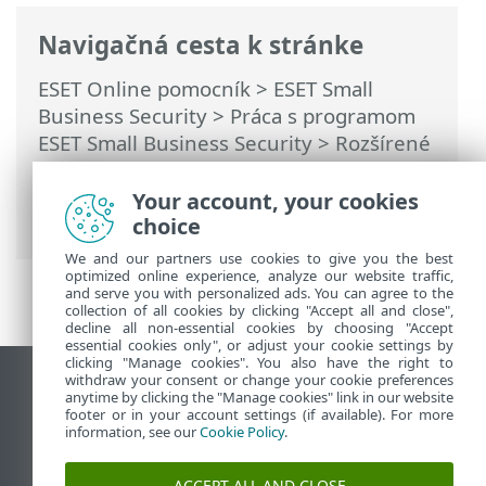
Navigačná cesta k stránke
ESET Online pomocník
>
ESET Small
Business Security
>
Práca s programom
ESET Small Business Security
>
Rozšírené
nastavenia
>
Ochrana
>
Ochrana
prístupu na web
>
Správa zoznamu URL
Your account, your cookies
adries
> Zoznamy adries
choice
We and our partners use cookies to give you the best
optimized online experience, analyze our website traffic,
and serve you with personalized ads. You can agree to the
collection of all cookies by clicking "Accept all and close",
decline all non-essential cookies by choosing "Accept
essential cookies only", or adjust your cookie settings by
clicking "Manage cookies". You also have the right to
withdraw your consent or change your cookie preferences
Zobraziť stránku ako na počítači
anytime by clicking the "Manage cookies" link in our website
footer or in your account settings (if available). For more
End of Life
information, see our
Cookie Policy
.
Databáza znalostí ESET
ESET Fórum
ACCEPT ALL AND CLOSE