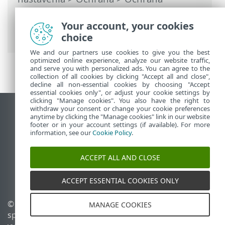
sieťového pripojenia
>
Firewall
>
Detekcia zmeny aplikácií
> Zoznam
Your account, your cookies
aplikácií vylúčených z detekcie
choice
We and our partners use cookies to give you the best
optimized online experience, analyze our website traffic,
and serve you with personalized ads. You can agree to the
collection of all cookies by clicking "Accept all and close",
decline all non-essential cookies by choosing "Accept
essential cookies only", or adjust your cookie settings by
clicking "Manage cookies". You also have the right to
withdraw your consent or change your cookie preferences
Zobraziť stránku ako na počítači
anytime by clicking the "Manage cookies" link in our website
footer or in your account settings (if available). For more
End of Life
information, see our
Cookie Policy
.
Databáza znalostí ESET
ESET Fórum
ACCEPT ALL AND CLOSE
ESET Status Portal
Technická podpora
ACCEPT ESSENTIAL COOKIES ONLY
© 1992 - 2026 ESET,
Spravovať súbory cookie
MANAGE COOKIES
spol. s r. o. Všetky práva
Zásady používania súborov