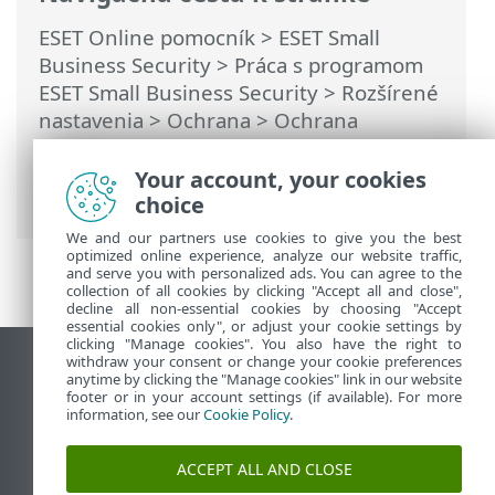
ESET Online pomocník
>
ESET Small
Business Security
>
Práca s programom
ESET Small Business Security
>
Rozšírené
nastavenia
>
Ochrana
>
Ochrana
sieťového pripojenia
>
Ochrana pred
sieťovými útokmi (IDS)
> Ochrana pred
Your account, your cookies
útokmi hrubou silou
choice
We and our partners use cookies to give you the best
optimized online experience, analyze our website traffic,
and serve you with personalized ads. You can agree to the
collection of all cookies by clicking "Accept all and close",
decline all non-essential cookies by choosing "Accept
essential cookies only", or adjust your cookie settings by
clicking "Manage cookies". You also have the right to
withdraw your consent or change your cookie preferences
Zobraziť stránku ako na počítači
anytime by clicking the "Manage cookies" link in our website
footer or in your account settings (if available). For more
End of Life
information, see our
Cookie Policy
.
Databáza znalostí ESET
ESET Fórum
ACCEPT ALL AND CLOSE
ESET Status Portal