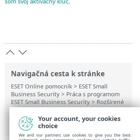
som svoj aktivačný kľúč
.
Navigačná cesta k stránke
ESET Online pomocník
>
ESET Small
Business Security
>
Práca s programom
ESET Small Business Security
>
Rozšírené
nastavenia
>
Používateľské rozhranie
>
Nastavenia prístupu
> Heslo na ochranu
Your account, your cookies
rozšírených nastavení
choice
We and our partners use cookies to give you the best