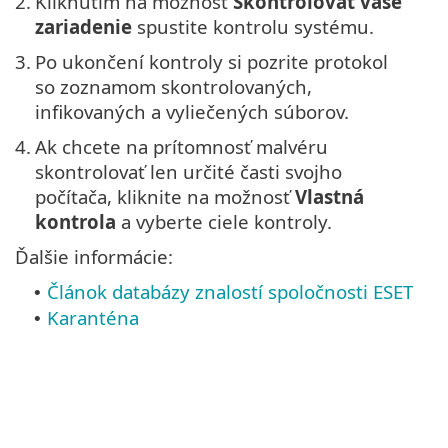
2.
Kliknutím na možnosť
Skontrolovať vaše
zariadenie
spustite kontrolu systému.
3.
Po ukončení kontroly si pozrite protokol
so zoznamom skontrolovaných,
infikovaných a vyliečených súborov.
4.
Ak chcete na prítomnosť malvéru
skontrolovať len určité časti svojho
počítača, kliknite na možnosť
Vlastná
kontrola
a vyberte ciele kontroly.
Ďalšie informácie:
Článok databázy znalostí spoločnosti ESET
•
Karanténa
•