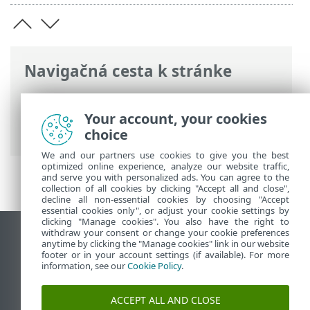
Navigačná cesta k stránke
ESET Online pomocník
>
ESET Small
Business Security
>
Najčastejšie otázky
>
Your account, your cookies
Ako odstrániť malvér z počítača
choice
We and our partners use cookies to give you the best
optimized online experience, analyze our website traffic,
and serve you with personalized ads. You can agree to the
collection of all cookies by clicking "Accept all and close",
decline all non-essential cookies by choosing "Accept
essential cookies only", or adjust your cookie settings by
clicking "Manage cookies". You also have the right to
withdraw your consent or change your cookie preferences
Zobraziť stránku ako na počítači
anytime by clicking the "Manage cookies" link in our website
footer or in your account settings (if available). For more
End of Life
information, see our
Cookie Policy
.
Databáza znalostí ESET
ESET Fórum
ACCEPT ALL AND CLOSE
ESET Status Portal