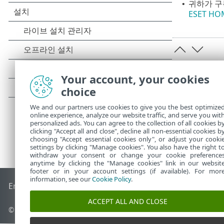
귀하가 구
•
ESET H
Your account, your cookies
choice
We and our partners use cookies to give you the best optimize
online experience, analyze our website traffic, and serve you wit
personalized ads. You can agree to the collection of all cookies b
clicking "Accept all and close", decline all non-essential cookies b
choosing "Accept essential cookies only", or adjust your cooki
settings by clicking "Manage cookies". You also have the right t
withdraw your consent or change your cookie preference
anytime by clicking the "Manage cookies" link in our websit
footer or in your account settings (if available). For mor
information, see our
Cookie Policy
.
End of Life
ESET 지식 베이스
ESET 포럼
ESET Status Portal
국
ACCEPT ALL AND CLOSE
© 1992 - 2026 ESET, spol. s r.o. - All rights reserved.