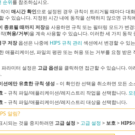
선 순위
를 참조하십시오.
동작이
매시간 확인
으로 설정된 경우 규칙이 트리거될 때마다 대화
할 수 있습니다. 지정된 시간 내에 동작을 선택하지 않으면 규칙에
 종료될 때까지 저장
을 사용하면 규칙 또는 필터링 모드가 변경되
작(
허용/거부
)을 계속 사용할 수 있습니다. 이러한 세 가지 동작
영구 저장
옵션은 나중에
HIPS 규칙 관리
섹션에서 변경할 수 있는(
한 애플리케이션, 파일의 평판 또는 허용 또는 거부를 요청 받은
칙 파라미터 설정은
고급 옵션
을 클릭하면 접근할 수 있습니다. 
.
이션에만 유효한 규칙 생성
– 이 확인란 선택을 취소하면 모든 
효
– 규칙 파일/애플리케이션/레지스트리 작업을 선택합니다.
모
효
– 규칙 파일/애플리케이션/레지스트리 대상을 선택합니다.
PS 알림?
표시되는 것을 중지하려면
고급 설정
>
고급 설정
>
보호
>
HIPS