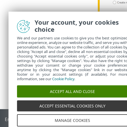
Your account, your cookies
choice
We and our partners use cookies to give you the best optimize
online experience, analyze our website traffic, and serve you wit
personalized ads. You can agree to the collection of all cookies b
clicking "Accept all and close", decline all non-essential cookies b
choosing "Accept essential cookies only", or adjust your cooki
settings by clicking "Manage cookies". You also have the right t
withdraw your consent or change your cookie preference
anytime by clicking the "Manage cookies" link in our websit
footer or in your account settings (if available). For mor
information, see our
Cookie Policy
.
ACCEPT ALL AND CLOSE
ACCEPT ESSENTIAL COOKIES ONLY
End of Life
ESET 지식 베이스
ESET 포럼
ESET Status Portal
국
MANAGE COOKIES