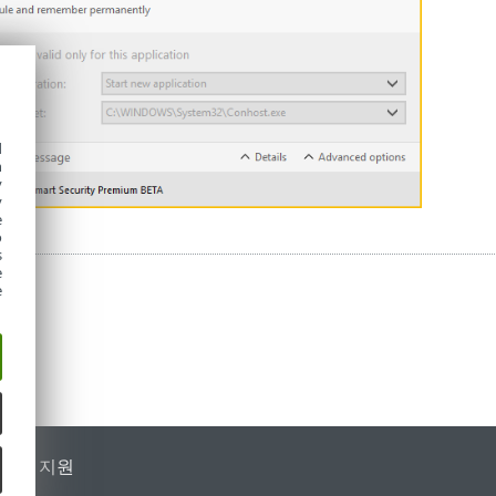
d
h
y
y
e
o
s
e
e
가별 지원