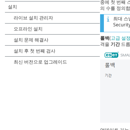
중에 첫 번째 
의 수를 정의합
최대 스냅
Secu
롤백
(
고급 설
격을
기간
드롭
업데이트 기능