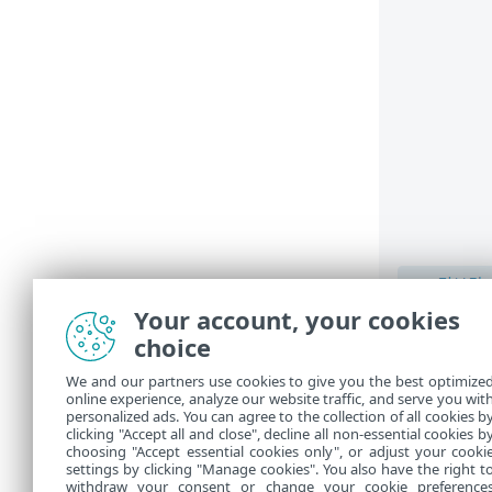
Your account, your cookies
choice
22700
수 없습
We and our partners use cookies to give you the best optimize
로컬에 
online experience, analyze our website traffic, and serve you wit
다. 이
personalized ads. You can agree to the collection of all cookies b
clicking "Accept all and close", decline all non-essential cookies b
choosing "Accept essential cookies only", or adjust your cooki
settings by clicking "Manage cookies". You also have the right t
withdraw your consent or change your cookie preference