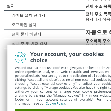
전체 주소 목
전체 주소 목
용자에게 적용
자동으로 
주소록의 주소
처리됩니다.
Your account, your cookies
보내는 메시지
choice
스팸 아님으로
으로 추가합니
We and our partners use cookies to give you the best optimize
online experience, analyze our website traffic, and serve you wit
personalized ads. You can agree to the collection of all cookies b
사용자의 
clicking "Accept all and close", decline all non-essential cookies b
choosing "Accept essential cookies only", or adjust your cooki
settings by clicking "Manage cookies". You also have the right t
자신의 계정에
withdraw your consent or change your cookie preference
anytime by clicking the "Manage cookies" link in our websit
footer or in your account settings (if available). For mor
information, see our
Cookie Policy
.