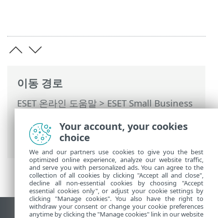
이동 경로
ESET 온라인 도움말
>
ESET Small Business
Security
>
ESET Small Business Security
Your account, your cookies
운용
>
고급 설정
>
보호
>
웹 브라우저 보호
choice
>
URL 주소 관리
> 주소 목록
We and our partners use cookies to give you the best
optimized online experience, analyze our website traffic,
and serve you with personalized ads. You can agree to the
collection of all cookies by clicking "Accept all and close",
decline all non-essential cookies by choosing "Accept
essential cookies only", or adjust your cookie settings by
clicking "Manage cookies". You also have the right to
withdraw your consent or change your cookie preferences
anytime by clicking the "Manage cookies" link in our website
데스크톱 사이트 보기