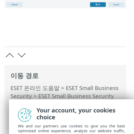
이동 경로
ESET 온라인 도움말
>
ESET Small Business
Security
>
ESET Small Business Security
운용
>
고급 설정
>
보호
>
네트워크 접근 보
Your account, your cookies
호
>
네트워크 공격 보호(IDS)
> 무차별 공격
choice
보호
We and our partners use cookies to give you the best
optimized online experience, analyze our website traffic,